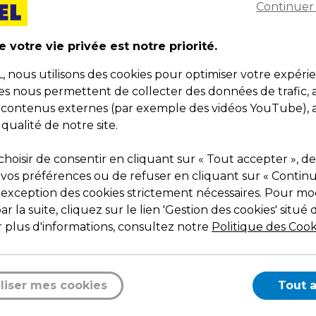
Dimensions : ø 300 x H 240 mm
Continuer
Poids : 0,24 kg
 votre vie privée est notre priorité.
nous utilisons des cookies pour optimiser votre expéri
ies nous permettent de collecter des données de trafic, 
s contenus externes (par exemple des vidéos YouTube), a
 qualité de notre site.
Description
hoisir de consentir en cliquant sur « Tout accepter », de
Optez pour ce seau 10 litres avec bec verseur et
 vos préférences ou de refuser en cliquant sur « Contin
graduation !
l'exception des cookies strictement nécessaires. Pour mod
r la suite, cliquez sur le lien 'Gestion des cookies' situé 
D’une
capacité de 10 litres
, ce seau à serpillère
 plus d'informations, consultez notre
Politique des Cook
polyvalent dispose d’une
graduation intérieure à
chaque litre
.
Ce seau classique de forme ronde possède égaleme
bec verseur
.
liser mes cookies
Tout 
Fabriqué en
plastique de très haute qualité
, ce se
pour serpillère est robuste et durable.