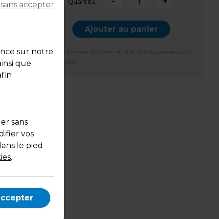
-
+
Quantité
 sans accepter
Ajouter au panier
ence sur notre
*Des frais de livraison et d'emballage peuvent
s'ajouter.
ainsi que
fin
uer sans
ifier vos
dans le pied
ies
.
nt un
accepter
au