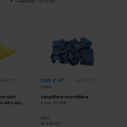
Capacité :
10 litres
3,89 € HT
,87 € TTC
4,67 € TTC
l'unité
re Soft
Serpillière microfibre
t 40 x 40
Code :
107628
hiffon
ne
Bleu
50 x 60 cm