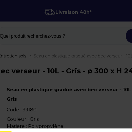
Livraison 48h*
Quel produit recherchez-vous ?
ntretien sols
Seau en plastique gradué avec bec verseur - 10L
c verseur - 10L - Gris - ø 300 x H
Seau en plastique gradué avec bec verseur - 10L
Gris
Code :
39180
Couleur : Gris
Matière : Polypropylène