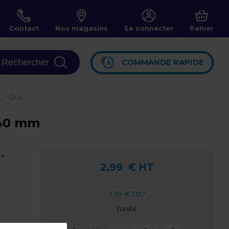
Contact
Nos magasins
Se connecter
Panier
Rechercher
COMMANDE RAPIDE
 - Gris
 240 mm
 -
2,99
€ HT
3,59
€ TTC*
l'unité