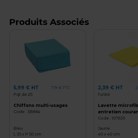
Produits Associés
5,99 € HT
2,39 € HT
7,19 € TTC
2
Pqt de 25
l'unité
Chiffons multi-usages
Lavette microfib
entretien couran
Code :
38864
cm 300 g/m² - C
Code :
107635
microfibre - Jau
Bleu
Jaune
L 35 x P 50 cm
40 x 40 cm