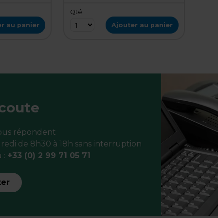
Qté
r au panier
Ajouter au panier
écoute
vous répondent
redi de 8h30 à 18h sans interruption
 :
+33 (0) 2 99 71 05 71
ter