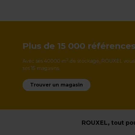
Plus de 15 000 référence
2
Avec ses 40000 m
de stockage, ROUXEL vous ga
ses 15 magasins.
Trouver un magasin
ROUXEL, tout pou