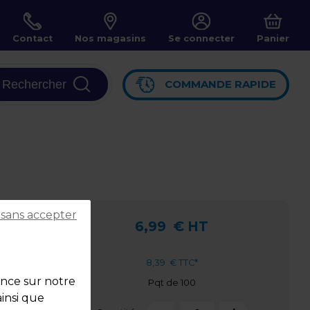
Contact
Nos magasins
Se connecter
Panier
Rechercher
COMMANDE RAPIDE
 sans accepter
6,99
€ HT
8,39
€ TTC*
ence sur notre
Pqt de 100
ainsi que