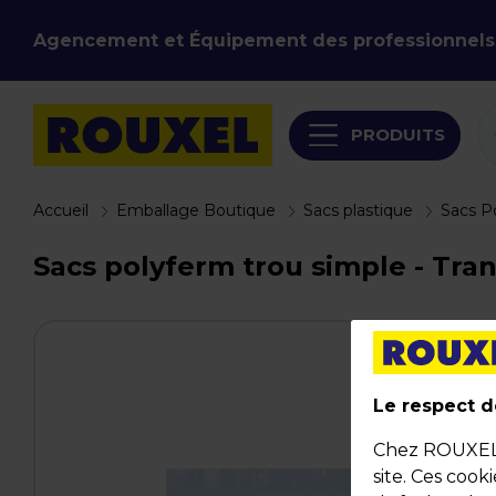
Agencement et Équipement des professionnels
PRODUITS
Accueil
Emballage Boutique
Sacs plastique
Sacs P
Sacs polyferm trou simple - Tran
Le respect de
Chez ROUXEL, 
site. Ces cook