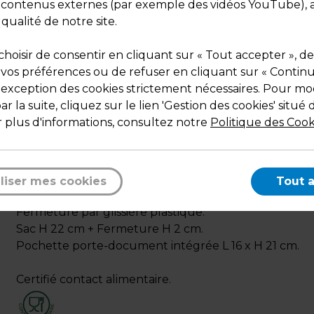
s contenus externes (par exemple des vidéos YouTube), a
 qualité de notre site.
hoisir de consentir en cliquant sur « Tout accepter », de
 vos préférences ou de refuser en cliquant sur « Contin
l'exception des cookies strictement nécessaires. Pour mod
r la suite, cliquez sur le lien 'Gestion des cookies' situé 
 plus d'informations, consultez notre
Politique des Cook
Description
Sacs Polyéthylène Basse Densité 50 µ, 16 + 22 x H 21 
idéal pour conditionner et protéger.
liser mes cookies
Tout 
Fermeture par glissière plastique.
Sac H 22 cm + Fermeture H 2 cm.
Pochette porte-document intégrée L 16 x H 21 cm.
Certifié contact alimentaire.