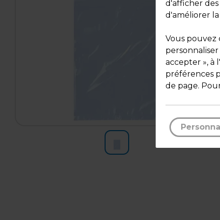
d'afficher de
d'améliorer la
Vous pouvez c
personnaliser
accepter », à 
préférences pa
de page. Pour
Personna