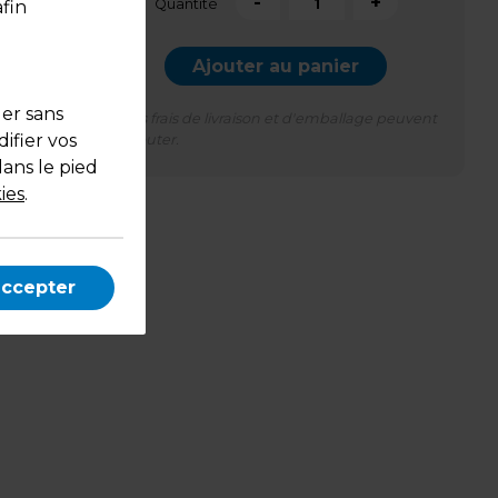
-
+
Quantité
fin
Ajouter au panier
uer sans
*Des frais de livraison et d'emballage peuvent
ifier vos
s'ajouter.
dans le pied
ies
.
cm,
accepter