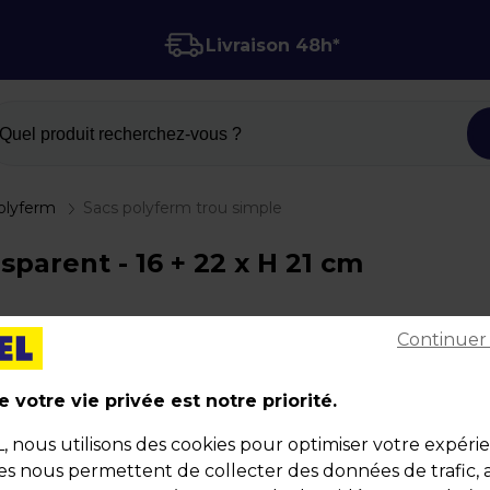
Livraison 48h*
Quel produit recherchez-vous ?
olyferm
Sacs polyferm trou simple
sparent - 16 + 22 x H 21 cm
Sacs polyferm trou simple
Continuer
Code :
81187
 votre vie privée est notre priorité.
Couleur : Transparent
Matière : Plastique
nous utilisons des cookies pour optimiser votre expéri
Dimensions : 16 + 22 x H 21 cm
ies nous permettent de collecter des données de trafic, 
Poids : 0,64 kg