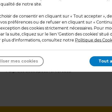
Couleur : Violet
 qualité de notre site.
Matière : Polyéthylène
Dimensions : 50 + 5 x H 50 cm
hoisir de consentir en cliquant sur « Tout accepter », de
Poids : 3,10 kg
 vos préférences ou de refuser en cliquant sur « Contin
l'exception des cookies strictement nécessaires. Pour mod
r la suite, cliquez sur le lien 'Gestion des cookies' situé 
 plus d'informations, consultez notre
Politique des Cook
liser mes cookies
Tout 
Description
Poignées découpées renforcées.