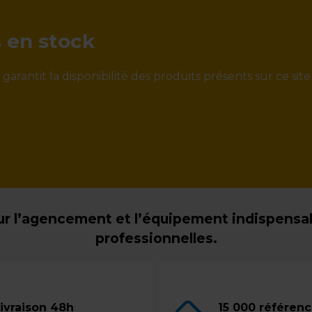
s en stock
rantit la disponibilité des produits présents sur ce site
r l’agencement et l’équipement indispensabl
professionnelles.
ivraison 48h
15 000 référen