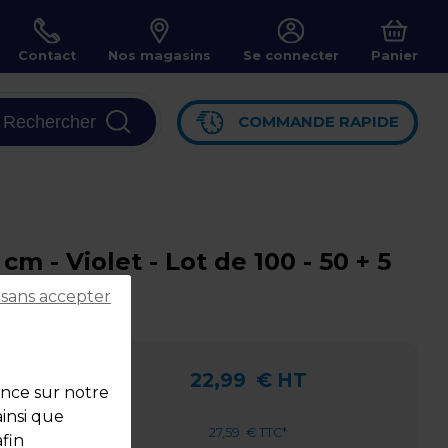
Contact
Nos magasins
Se connecter
Panier
Rechercher
COMMANDE RAPIDE
 - Violet - Lot de 100 - 50 + 5
 sans accepter
PEBD
22,99
€ HT
ence sur notre
ainsi que
27,59
€ TTC*
fin