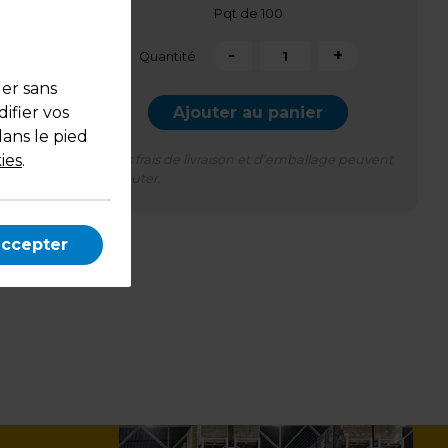
Pqt de 100
-
+
Quantité
uer sans
Ajouter au panier
ifier vos
dans le pied
ies
.
*Des frais de livraison et d'emballage peuvent
s'ajouter.
accepter