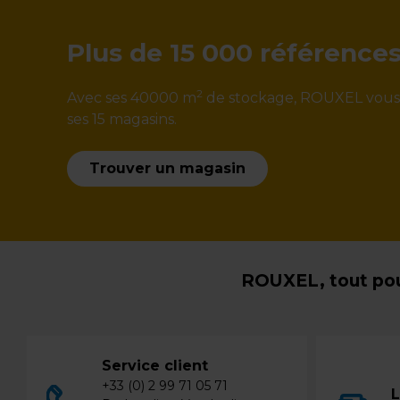
Plus de 15 000 référence
2
Avec ses 40000 m
de stockage, ROUXEL vous ga
ses 15 magasins.
Trouver un magasin
ROUXEL, tout pou
Service client
+33 (0) 2 99 71 05 71
L