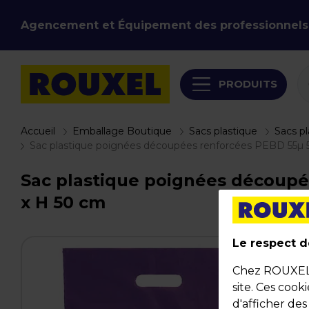
Agencement et Équipement des professionnels
PRODUITS
Accueil
Emballage Boutique
Sacs plastique
Sacs p
Sac plastique poignées découpées renforcées PEBD 55µ 50 
Sac plastique poignées découpées
x H 50 cm
Le respect de
Chez ROUXEL, 
site. Ces cook
d'afficher de