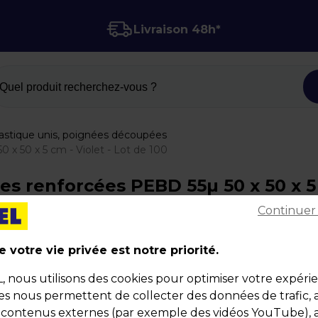
Livraison 48h*
Quel produit recherchez-vous ?
lastique unis, poignées découpées
x 50 x 5 cm - Violet - Lot de 100
 renforcées PEBD 55µ 50 x 50 x 5 cm
Continuer
 votre vie privée est notre priorité.
Sac plastique poignées découpées renforcées 
55µ 50 x 50 x 5 cm - Violet - Lot de 100
nous utilisons des cookies pour optimiser votre expéri
ies nous permettent de collecter des données de trafic, 
Code :
1359
s contenus externes (par exemple des vidéos YouTube), a