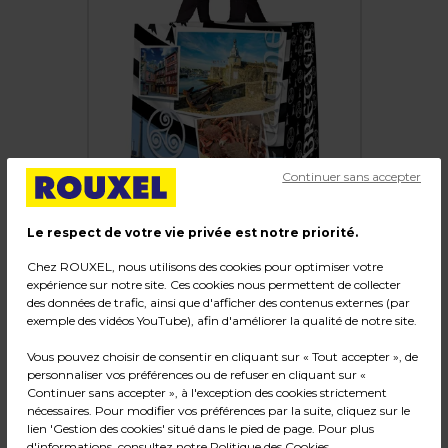
Continuer sans accepter
Le respect de votre vie privée est notre priorité.
Chez ROUXEL, nous utilisons des cookies pour optimiser votre
expérience sur notre site. Ces cookies nous permettent de collecter
des données de trafic, ainsi que d'afficher des contenus externes (par
Sac cabas réutilisable polypropylène tissé
exemple des vidéos YouTube), afin d'améliorer la qualité de notre site.
région Bretagne 33L 43 x 20 x 38 cm - Lot de
Vous pouvez choisir de consentir en cliquant sur « Tout accepter », de
25
personnaliser vos préférences ou de refuser en cliquant sur «
Continuer sans accepter », à l'exception des cookies strictement
nécessaires. Pour modifier vos préférences par la suite, cliquez sur le
Code :
37177
lien 'Gestion des cookies' situé dans le pied de page. Pour plus
Matière : Non tissé / Polypropylène
d'informations, consultez notre
Politique des Cookies
.