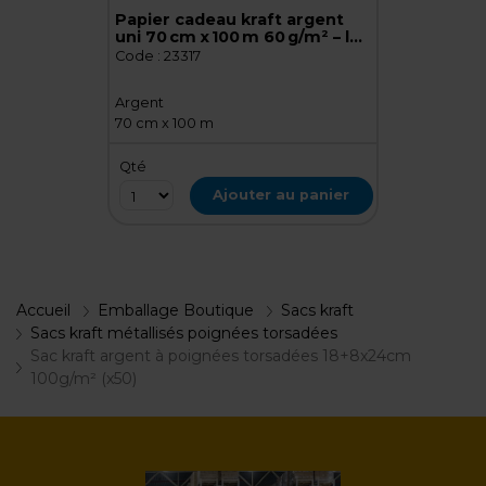
Papier cadeau kraft argent
uni 70 cm x 100 m 60 g/m² – le
rouleau
Code :
23317
Argent
70 cm x 100 m
Qté
Ajouter au panier
Accueil
Emballage Boutique
Sacs kraft
Sacs kraft métallisés poignées torsadées
Sac kraft argent à poignées torsadées 18+8x24cm
100g/m² (x50)