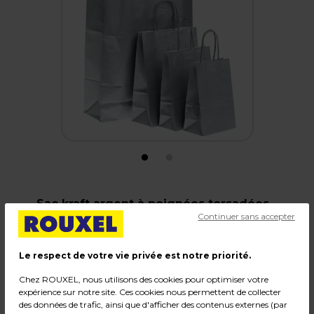
Sac kraft argent à poignées torsadées
Continuer sans accepter
18+8x24cm 100g/m² (x50)
Code :
12441
Le respect de votre vie privée est notre priorité.
Couleur : Argent
Chez ROUXEL, nous utilisons des cookies pour optimiser votre
Matière : Kraft
expérience sur notre site. Ces cookies nous permettent de collecter
Dimensions : 18 + 8 x H 24 cm
des données de trafic, ainsi que d'afficher des contenus externes (par