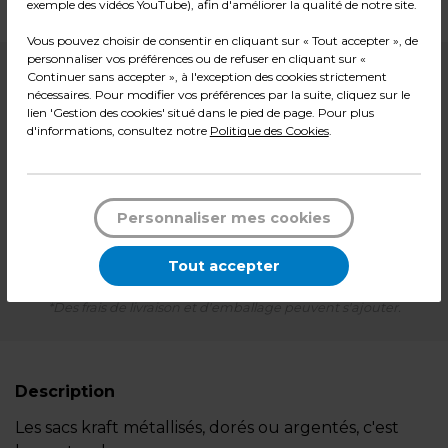
Poids : 1,20 kg
exemple des vidéos YouTube), afin d'améliorer la qualité de notre site.
Vous pouvez choisir de consentir en cliquant sur « Tout accepter », de
personnaliser vos préférences ou de refuser en cliquant sur «
15,90
€ HT
Continuer sans accepter », à l'exception des cookies strictement
nécessaires. Pour modifier vos préférences par la suite, cliquez sur le
Soit
0,32 € HT
l'unité
lien 'Gestion des cookies' situé dans le pied de page. Pour plus
d'informations, consultez notre
Politique des Cookies
.
19,08
€ TTC*
Pqt de 50
-
+
Quantité
Personnaliser mes cookies
Ajouter au panier
Tout accepter
*Des frais de livraison et d'emballage peuvent s'ajouter.
Description
Les sacs kraft métallisés, dorés ou argentés, c'est