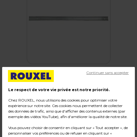
Continuer sans accepter
Le respect de votre vie privée est notre priorité.
Rail aluminium naturel horizontal pour tige ou
câble - Gris - 3 m
Chez ROUXEL, nous utilisons des cookies pour optimiser votre
expérience sur notre site. Ces cookies nous permettent de collecter
des données de trafic, ainsi que d'afficher des contenus externes (par
Code :
218784
exemple des vidéos YouTube), afin d'améliorer la qualité de notre site.
Couleur : Gris
Matière : Aluminium
Vous pouvez choisir de consentir en cliquant sur « Tout accepter », de
Dimensions : L 300 cm
personnaliser vos préférences ou de refuser en cliquant sur «