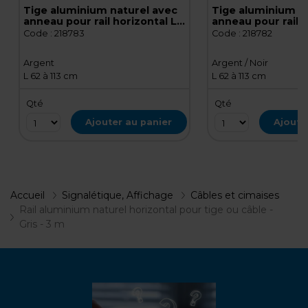
Tige aluminium naturel avec
Tige aluminium n
anneau pour rail horizontal L
anneau pour rail h
62 à 113 cm pour expo - Gris
62 à 113 cm pour e
Code :
218783
Code :
218782
Argent
Argent / Noir
L 62 à 113 cm
L 62 à 113 cm
Qté
Qté
Ajouter au panier
Ajoute
Accueil
Signalétique, Affichage
Câbles et cimaises
Rail aluminium naturel horizontal pour tige ou câble -
Gris - 3 m