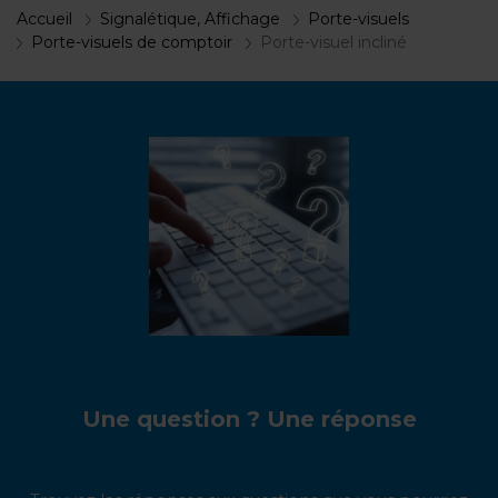
Accueil
Signalétique, Affichage
Porte-visuels
Porte-visuels de comptoir
Porte-visuel incliné
Une question ? Une réponse