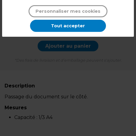
2,99
€ TTC*
Personnaliser mes cookies
l'unité
Tout accepter
-
+
Quantité
Ajouter au panier
*Des frais de livraison et d'emballage peuvent s'ajouter.
Description
Passage du document sur le côté.
Mesures
Capacité :
1/3 A4