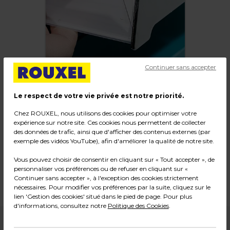
Continuer sans accepter
Le respect de votre vie privée est notre priorité.
Chez ROUXEL, nous utilisons des cookies pour optimiser votre
Porte-étiquettes adhésifs
expérience sur notre site. Ces cookies nous permettent de collecter
des données de trafic, ainsi que d'afficher des contenus externes (par
Code :
229101
exemple des vidéos YouTube), afin d'améliorer la qualité de notre site.
Couleur : Transparent
Vous pouvez choisir de consentir en cliquant sur « Tout accepter », de
Matière : Plastique
personnaliser vos préférences ou de refuser en cliquant sur «
Dimensions : L 99,8 x H 4 cm
Continuer sans accepter », à l'exception des cookies strictement
Poids : 0,79 kg
nécessaires. Pour modifier vos préférences par la suite, cliquez sur le
lien 'Gestion des cookies' situé dans le pied de page. Pour plus
d'informations, consultez notre
Politique des Cookies
.
9,99
€ HT