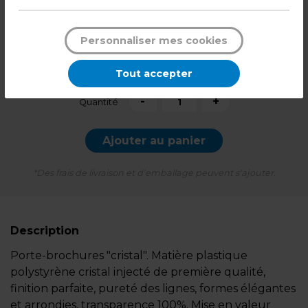
6,89
€ HT
Personnaliser mes cookies
8,27
€ TTC*
Tout accepter
l'unité
-
+
Quantité
Ajouter au panier
*Des frais de livraison et d'emballage peuvent s'ajouter.
Description
Porte-brochures "cristal". Matière plastique
polystyrène cristal injecté de première qualité,
finition parfaite, pureté des lignes, formes élégantes
et arrondies, transparence 100%. Mise en valeur