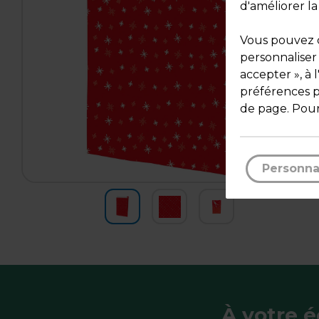
d'améliorer la
Vous pouvez c
personnaliser
accepter », à 
préférences pa
de page. Pour
Personna
À votre 