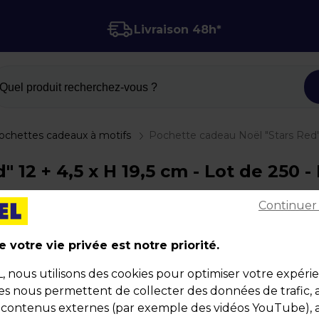
Livraison 48h*
Quel produit recherchez-vous ?
ochettes cadeaux à motifs
Pochette cadeau Noël "Stars Red" 
12 + 4,5 x H 19,5 cm - Lot de 250 -
Continuer
Pochette cadeau Noël "Stars Red" 12 + 4,5 x H 19
- Lot de 250
 votre vie privée est notre priorité.
Code :
37970
nous utilisons des cookies pour optimiser votre expéri
Couleur : Rouge / Blanc
ies nous permettent de collecter des données de trafic, 
Matière : Papier
s contenus externes (par exemple des vidéos YouTube), a