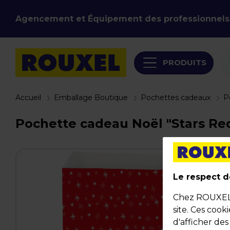
Agencement et Équipement des professionnels
PRODUITS
Accueil
Emballage Boutique
Pochettes cadeaux
P
Pochette cadeau Noël "Stars Red" 
Le respect de
Chez ROUXEL, 
site. Ces cook
d'afficher de