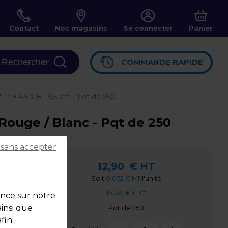
Contact
Nos magasins
Se connecter
Panier
Rechercher
COMMANDE RAPIDE
12 + 4,5 x H 19,5 cm - Lot de 250
 Rouge / Blanc - Pqt de 250
 sans accepter
,5 cm
12,90
€ HT
Soit
0,052 € HT
l'unité
15,48
€ TTC*
ence sur notre
ainsi que
Pqt de 250
fin