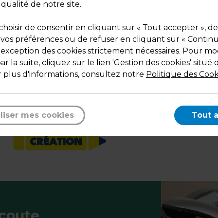
Dimensions : 12 + 4,5 x H 19,5 cm
 qualité de notre site.
Poids : 1,10 kg
hoisir de consentir en cliquant sur « Tout accepter », de
 vos préférences ou de refuser en cliquant sur « Contin
l'exception des cookies strictement nécessaires. Pour mod
r la suite, cliquez sur le lien 'Gestion des cookies' situé 
 plus d'informations, consultez notre
Politique des Cook
Description
Motif étoiles blanches.
liser mes cookies
Tout 
Encre à l'eau.
écoute