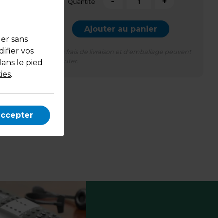
-
+
Quantité
Ajouter au panier
uer sans
ifier vos
*Des frais de livraison et d'emballage peuvent
s'ajouter.
dans le pied
ies
.
accepter