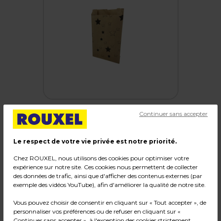
Continuer sans accepter
Le respect de votre vie privée est notre priorité.
Pochette cadeau Noël papier kraft "Étoiles" 12
+ 4,5 x H 19,5 cm - Lot de 250
Chez ROUXEL, nous utilisons des cookies pour optimiser votre
expérience sur notre site. Ces cookies nous permettent de collecter
Code :
37964
des données de trafic, ainsi que d'afficher des contenus externes (par
exemple des vidéos YouTube), afin d'améliorer la qualité de notre site.
Couleur : Brun / Noir
Matière : Kraft
Vous pouvez choisir de consentir en cliquant sur « Tout accepter », de
Dimensions : 12 + 4,5 x H 19,5 cm
personnaliser vos préférences ou de refuser en cliquant sur «
Continuer sans accepter », à l'exception des cookies strictement