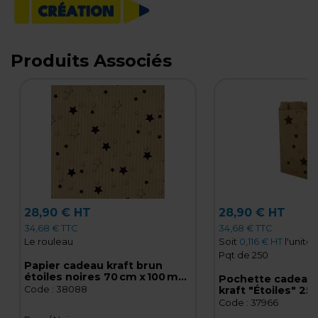
Produits Associés
28,90 € HT
28,90 € HT
34,68 € TTC
34,68 € TTC
Le rouleau
Soit
0,116 € HT
l'unité
Pqt de 250
Papier cadeau kraft brun
étoiles noires 70 cm x 100 m
Pochette cadeau 
60 g/m² - le rouleau
Code :
38088
kraft "Étoiles" 25 
cm - Lot de 250
Code :
37966