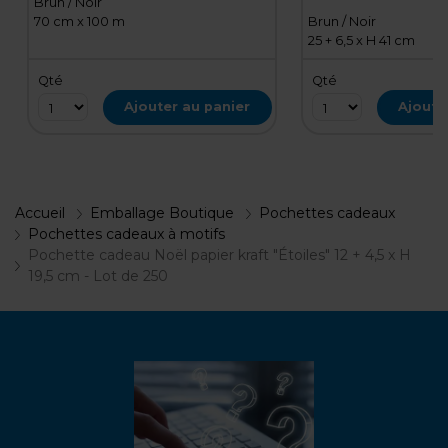
Brun / Noir
70 cm x 100 m
Brun / Noir
25 + 6,5 x H 41 cm
Qté
Qté
Ajouter au panier
Ajoute
Accueil
Emballage Boutique
Pochettes cadeaux
Pochettes cadeaux à motifs
Pochette cadeau Noël papier kraft "Étoiles" 12 + 4,5 x H
19,5 cm - Lot de 250