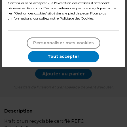
Poids : 6,58 kg
Continuer sans accepter », à l'exception des cookies strictement
nécessaires. Pour modifier vos préférences par la suite, cliquez sur le
lien 'Gestion des cookies' situé dans le pied de page. Pour plus
d'informations, consultez notre
Politique des Cookies
.
45,90
€ HT
Soit
0,184 € HT
l'unité
55,08
€ TTC*
Personnaliser mes cookies
Pqt de 250
Tout accepter
-
+
Quantité
Ajouter au panier
*Des frais de livraison et d'emballage peuvent s'ajouter.
Description
Kraft brun recyclable certifié PEFC.