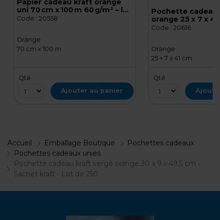
Papier cadeau kraft orange
uni 70 cm x 100 m 60 g/m² – le
Pochette cadeau 
rouleau
Code :
20558
orange 25 x 7 x 4
kraft - Lot de 250
Code :
20616
Orange
70 cm x 100 m
Orange
25 + 7 x 41 cm
Qté
Qté
Ajouter au panier
Ajoute
Accueil
Emballage Boutique
Pochettes cadeaux
Pochettes cadeaux unies
Pochette cadeau kraft vergé orange 30 x 9 x 49,5 cm -
Sachet kraft - Lot de 250