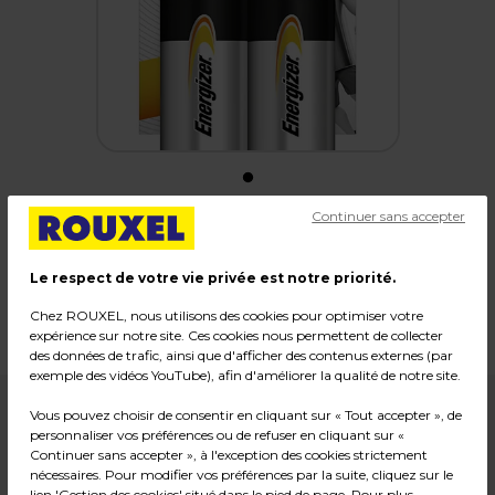
Continuer sans accepter
Piles alcalines LR20 D Energizer power
Le respect de votre vie privée est notre priorité.
Code :
24774
Chez ROUXEL, nous utilisons des cookies pour optimiser votre
Poids : 0,30 kg
expérience sur notre site. Ces cookies nous permettent de collecter
des données de trafic, ainsi que d'afficher des contenus externes (par
exemple des vidéos YouTube), afin d'améliorer la qualité de notre site.
6,90
€ HT
Vous pouvez choisir de consentir en cliquant sur « Tout accepter », de
personnaliser vos préférences ou de refuser en cliquant sur «
Soit
3,45 € HT
l'unité
Continuer sans accepter », à l'exception des cookies strictement
8,28
€ TTC*
nécessaires. Pour modifier vos préférences par la suite, cliquez sur le
lien 'Gestion des cookies' situé dans le pied de page. Pour plus