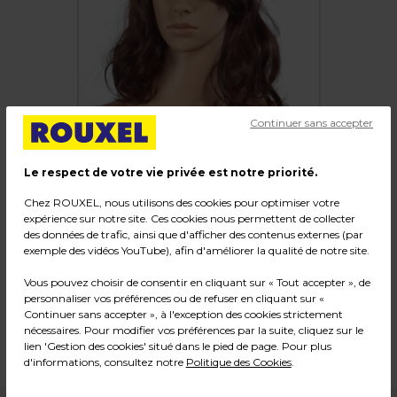
Continuer sans accepter
Le respect de votre vie privée est notre priorité.
Chez ROUXEL, nous utilisons des cookies pour optimiser votre
expérience sur notre site. Ces cookies nous permettent de collecter
Perruque femme cheveux mi-longs ondulés
des données de trafic, ainsi que d'afficher des contenus externes (par
avec frange
exemple des vidéos YouTube), afin d'améliorer la qualité de notre site.
Vous pouvez choisir de consentir en cliquant sur « Tout accepter », de
Code :
215181
personnaliser vos préférences ou de refuser en cliquant sur «
Couleur : Brun
Continuer sans accepter », à l'exception des cookies strictement
nécessaires. Pour modifier vos préférences par la suite, cliquez sur le
Matière : Synthétique
lien 'Gestion des cookies' situé dans le pied de page. Pour plus
Poids : 0,23 kg
d'informations, consultez notre
Politique des Cookies
.