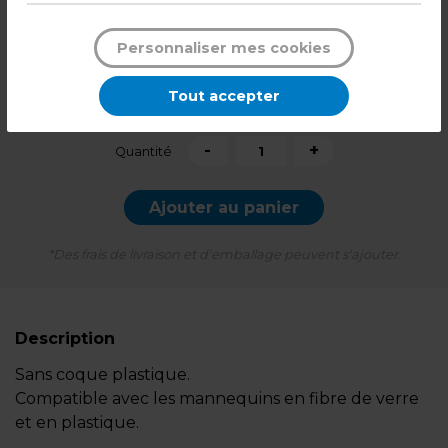
7,49
€ HT
Personnaliser mes cookies
8,99
€ TTC*
Tout accepter
l'unité
-
+
Quantité
Ajouter au panier
*Des frais de livraison et d'emballage peuvent s'ajouter.
Description
Sans coque plastique.
Compatible avec les mannequins en fibre de verre
et en plastique.