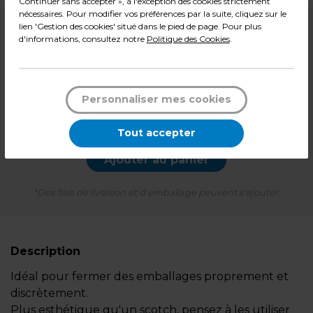
Continuer sans accepter », à l'exception des cookies strictement
nécessaires. Pour modifier vos préférences par la suite, cliquez sur le
lien 'Gestion des cookies' situé dans le pied de page. Pour plus
4,59
€ HT
d'informations, consultez notre
Politique des Cookies
.
5,51
€ TTC*
Pqt de 500
Personnaliser mes cookies
-
+
Quantité
Tout accepter
Ajouter au panier
*Des frais de livraison et d'emballage peuvent s'ajouter.
Description
Idéal pour fermer des emballages proprement et
discrètement.
Plus esthétique qu'un scotch, pensez à les utiliser