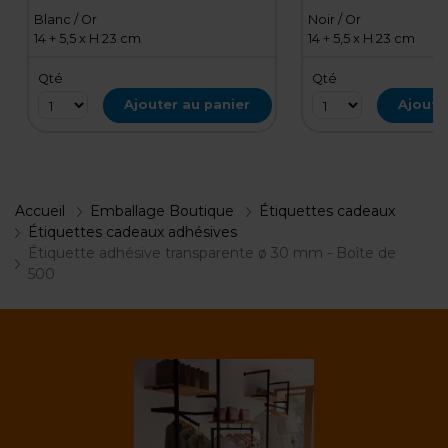
Blanc / Or
Noir / Or
14 + 5,5 x H 23 cm
14 + 5,5 x H 23 cm
Qté
Qté
Ajouter au panier
Ajoute
Accueil
Emballage Boutique
Étiquettes cadeaux
Étiquettes cadeaux adhésives
Étiquette adhésive transparente ø 30 mm - Boîte de
500