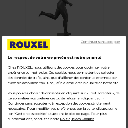
Continuer sans accepter
Le respect de votre vie privée est notre priorité.
Chez ROUXEL, nous utilisons des cookies pour optimiser votre
expérience sur notre site. Ces cookies nous permettent de collecter
Mannequin homme Running, finition mate
des données de trafic, ainsi que d'afficher des contenus externes (par
exemple des vidéos YouTube), afin d'améliorer la qualité de notre site.
Code :
224655
Vous pouvez choisir de consentir en cliquant sur « Tout accepter », de
Couleur : Gris anthracite
personnaliser vos préférences ou de refuser en cliquant sur «
Matière : Fibre de verre
Continuer sans accepter », à l'exception des cookies strictement
Dimensions : H 186 cm
nécessaires. Pour modifier vos préférences par la suite, cliquez sur le
Poids : 18,96 kg
lien 'Gestion des cookies' situé dans le pied de page. Pour plus
d'informations, consultez notre
Politique des Cookies
.