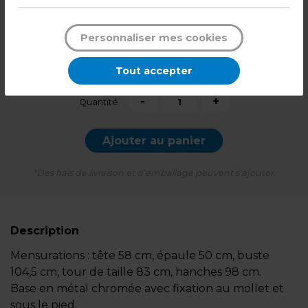
309,99
€ HT
Personnaliser mes cookies
371,99
€ TTC*
Tout accepter
l'unité
-
+
Quantité
Ajouter au panier
*Des frais de livraison et d'emballage peuvent s'ajouter.
Description
Mensurations : tête 58 cm, épaule 50 cm, buste
104,5 cm, tour de taille 83 cm, hanches 98 cm.
Base en métal chromée avec fixation au mollet et
sous le pied.