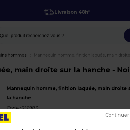
Livraison 48h*
Quel produit recherchez-vous ?
uins hommes
Mannequin homme, finition laquée, main droite
e, main droite sur la hanche - Noi
Mannequin homme, finition laquée, main droite 
la hanche
Code :
216983
Continuer
Couleur : Noir
Matière : Fibre de verre