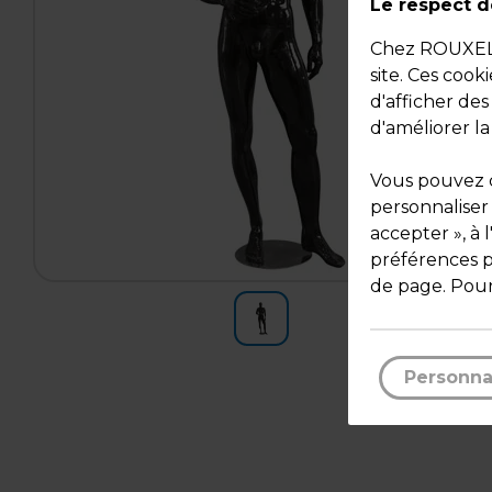
Le respect de
Chez ROUXEL, 
site. Ces cook
d'afficher de
d'améliorer la
Vous pouvez c
personnaliser
accepter », à 
préférences pa
de page. Pour
Personna