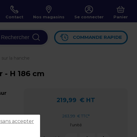
Contact
Nos magasins
Se connecter
Panier
Rechercher
COMMANDE RAPIDE
 sur la hanche
r - H 186 cm
sur
219,99
€ HT
263,99
€ TTC*
 sans accepter
l'unité