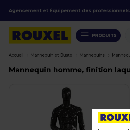
Agencement et Équipement des professionnels
PRODUITS
Accueil
Mannequin et Buste
Mannequins
Manneq
Mannequin homme, finition laqué