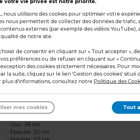
 votre vie privée est notre priorité.
Dimensions : H 186 cm
Poids : 13,16 kg
nous utilisons des cookies pour optimiser votre expéri
ies nous permettent de collecter des données de trafic, 
s contenus externes (par exemple des vidéos YouTube), a
 qualité de notre site.
hoisir de consentir en cliquant sur « Tout accepter », de
 vos préférences ou de refuser en cliquant sur « Contin
Description
l'exception des cookies strictement nécessaires. Pour mod
Tendance minimaliste, lignes épurées.
r la suite, cliquez sur le lien 'Gestion des cookies' situé 
Cette gamme placera vos vitrines au top de la mode.
 plus d'informations, consultez notre
Politique des Cook
Finition laquée brillante monochrome impeccable.
Base ronde en métal avec fixation au mollet et sous l
liser mes cookies
Tout 
pied.
Base de remplacement code 216912.
- Cou : 38 cm
- Épaules : 52 cm
- Poitrine : 101 cm