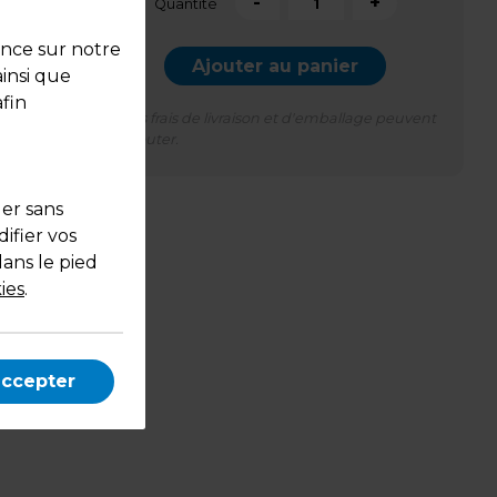
-
+
Quantité
ence sur notre
Ajouter au panier
ainsi que
fin
*Des frais de livraison et d'emballage peuvent
s'ajouter.
uer sans
ifier vos
dans le pied
ies
.
e
accepter