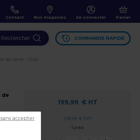
Contact
Nos magasins
Se connecter
Panier
Rechercher
COMMANDE RAPIDE
 de verre - Chair
e de
199,99
€ HT
 sans accepter
239,99
€ TTC*
l'unité