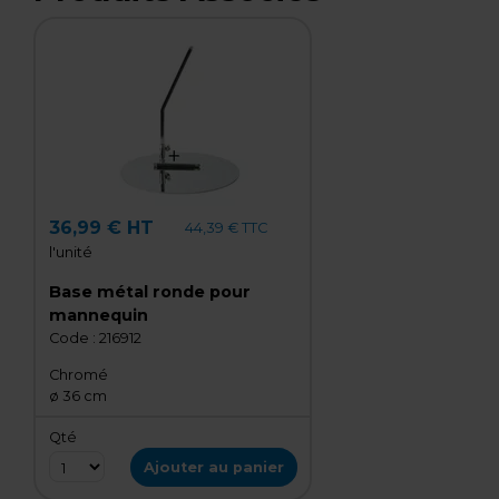
36,99 € HT
44,39 € TTC
l'unité
Base métal ronde pour
mannequin
Code :
216912
Chromé
ø 36 cm
Qté
Ajouter au panier