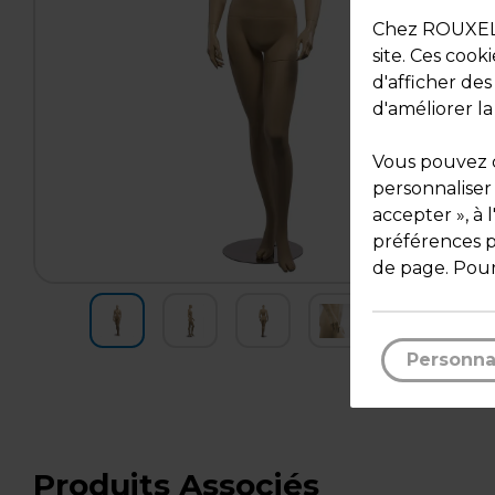
Chez ROUXEL, 
site. Ces cook
d'afficher de
d'améliorer la
Vous pouvez c
personnaliser
accepter », à 
préférences pa
de page. Pour
Personna
Produits Associés