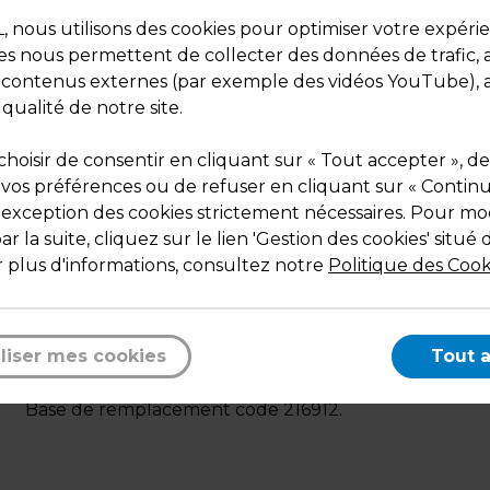
Dimensions : H 182 cm
nous utilisons des cookies pour optimiser votre expéri
Poids : 12,62 kg
ies nous permettent de collecter des données de trafic, 
s contenus externes (par exemple des vidéos YouTube), a
 qualité de notre site.
hoisir de consentir en cliquant sur « Tout accepter », de
 vos préférences ou de refuser en cliquant sur « Contin
l'exception des cookies strictement nécessaires. Pour mod
Description
r la suite, cliquez sur le lien 'Gestion des cookies' situé 
Mensurations :
 plus d'informations, consultez notre
Politique des Cook
Cou : 33 cm, Épaules : 42 cm, Poitrine : 86 cm, Taille : 
Hanches : 89 cm.
Mannequin maquillé.
liser mes cookies
Tout 
Vendu sans perruque.
Base ronde chromée + fixation au mollet et sous le pi
Base de remplacement code 216912.