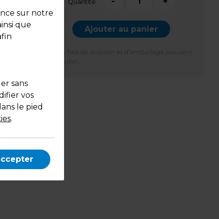
-
+
Quantité
ence sur notre
ainsi que
Ajouter au panier
fin
*Des frais de livraison et d'emballage peuvent
s'ajouter.
uer sans
ifier vos
dans le pied
ies
.
63 cm,
accepter
ed.