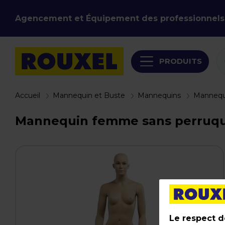
Agencement et Équipement des professionnels
PRODUITS
Accueil
Mannequin et Buste
Mannequins
Mannequ
Mannequin femme sans perruque 
Le respect de