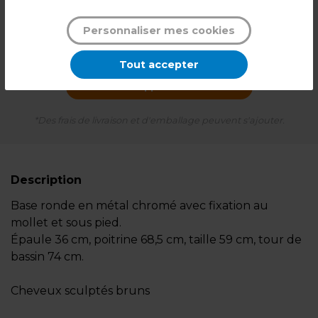
Personnaliser mes cookies
239,99
€ TTC*
l'unité
Tout accepter
En cours d'approvisionnement
*Des frais de livraison et d'emballage peuvent s'ajouter.
Description
Base ronde en métal chromé avec fixation au
mollet et sous pied.
Épaule 36 cm, poitrine 68,5 cm, taille 59 cm, tour de
bassin 74 cm.
Cheveux sculptés bruns