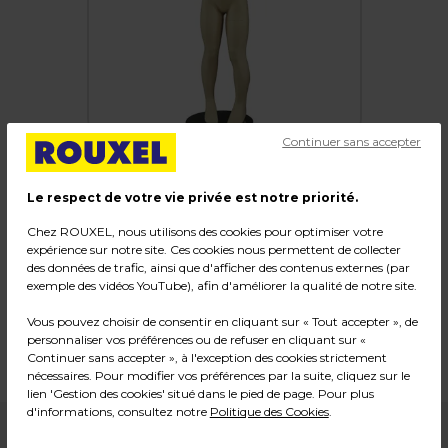
Continuer sans accepter
Le respect de votre vie privée est notre priorité.
Mannequin enfant fille 4/5 ans
Chez ROUXEL, nous utilisons des cookies pour optimiser votre
expérience sur notre site. Ces cookies nous permettent de collecter
des données de trafic, ainsi que d'afficher des contenus externes (par
Code :
216979
exemple des vidéos YouTube), afin d'améliorer la qualité de notre site.
Couleur : Chair
Matière : Fibre de verre
Vous pouvez choisir de consentir en cliquant sur « Tout accepter », de
Dimensions : H 110 cm
personnaliser vos préférences ou de refuser en cliquant sur «
Continuer sans accepter », à l'exception des cookies strictement
Poids : 7,00 kg
nécessaires. Pour modifier vos préférences par la suite, cliquez sur le
lien 'Gestion des cookies' situé dans le pied de page. Pour plus
d'informations, consultez notre
Politique des Cookies
.
139,99
€ HT