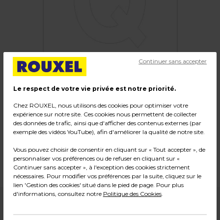
Continuer sans accepter
Le respect de votre vie privée est notre priorité.
Chez ROUXEL, nous utilisons des cookies pour optimiser votre
Lettre adhésive "Q"
expérience sur notre site. Ces cookies nous permettent de collecter
des données de trafic, ainsi que d'afficher des contenus externes (par
Code :
104210
exemple des vidéos YouTube), afin d'améliorer la qualité de notre site.
Couleur : Blanc
Vous pouvez choisir de consentir en cliquant sur « Tout accepter », de
Dimensions : H 150 mm
personnaliser vos préférences ou de refuser en cliquant sur «
Poids : 0,01 kg
Continuer sans accepter », à l'exception des cookies strictement
nécessaires. Pour modifier vos préférences par la suite, cliquez sur le
lien 'Gestion des cookies' situé dans le pied de page. Pour plus
d'informations, consultez notre
Politique des Cookies
.
1,59
€ HT