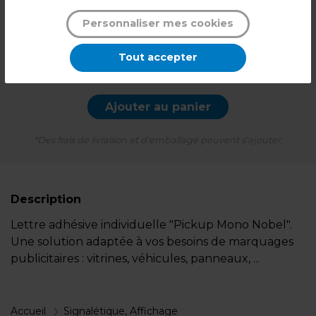
1,91
€ TTC*
Personnaliser mes cookies
l'unité
Tout accepter
-
+
Quantité
Ajouter au panier
*Des frais de livraison et d'emballage peuvent s'ajouter.
Description
Lettre adhésive individuelle "Pickup Mono Nobel".
Une solution adaptée à vos besoins de marquages
publicitaires : vitrines, véhicules, panneaux, ...
Accueil
Signalétique, Affichage