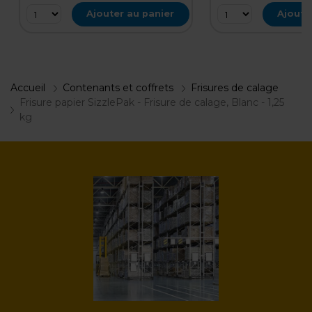
Ajouter au panier
Ajoute
Accueil
Contenants et coffrets
Frisures de calage
Frisure papier SizzlePak - Frisure de calage, Blanc - 1,25
kg