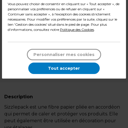
Vous pouvez choisir de consentir en cliquant sur « Tout accepter », de
19,90
€ HT
personnaliser vos préférences ou de refuser en cliquant sur «
Continuer sans accepter », à l'exception des cookies strictement
nécessaires. Pour modifier vos préférences par la suite, cliquez sur le
23,88
€ TTC*
lien 'Gestion des cookies' situé dans le pied de page. Pour plus
d'informations, consultez notre
Politique des Cookies
.
Boîte de 1,25 kg
-
+
Quantité
Personnaliser mes cookies
Ajouter au panier
Tout accepter
*Des frais de livraison et d'emballage peuvent s'ajouter.
Description
Sizzlepack est une fibre papier pliée en accordéon
qui permet de caler et protéger vos produits. Elle
peut également être utilisée en décoration pour
vos étalages.