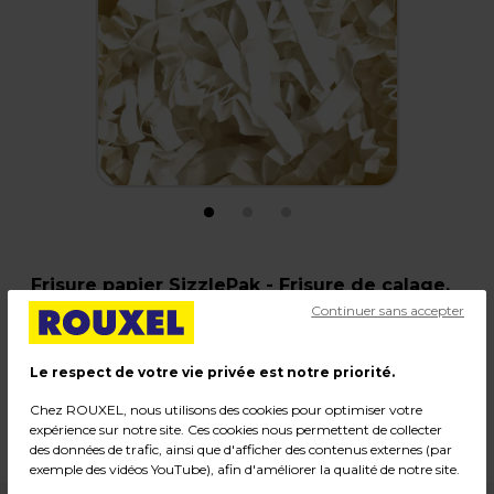
Frisure papier SizzlePak - Frisure de calage,
Blanc - 1,25 kg
Continuer sans accepter
Code :
18392
Le respect de votre vie privée est notre priorité.
Couleur : Blanc
Chez ROUXEL, nous utilisons des cookies pour optimiser votre
Matière : Papier
expérience sur notre site. Ces cookies nous permettent de collecter
Poids : 1,25 kg
des données de trafic, ainsi que d'afficher des contenus externes (par
exemple des vidéos YouTube), afin d'améliorer la qualité de notre site.