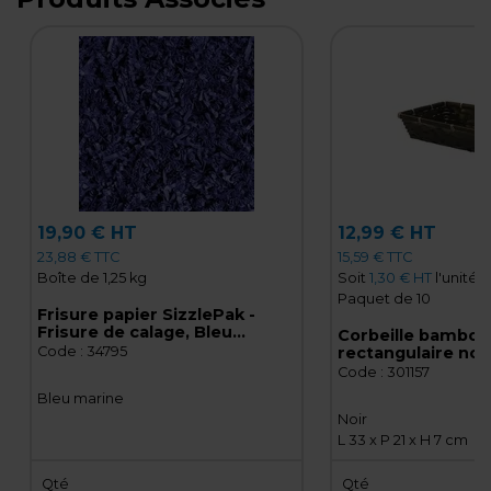
19,90 € HT
12,99 € HT
23,88 € TTC
15,59 € TTC
Boîte de 1,25 kg
Soit
1,30 € HT
l'unité
Paquet de 10
Frisure papier SizzlePak -
Frisure de calage, Bleu
Corbeille bambou
marine - 1,25 kg
Code :
34795
rectangulaire noir 
cm, paquet de 10
Code :
301157
Bleu marine
Noir
L 33 x P 21 x H 7 cm
Qté
Qté