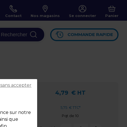
Contact
Nos magasins
Se connecter
Panier
Rechercher
COMMANDE RAPIDE
 sans accepter
4,79
€ HT
5,75
€ TTC*
ence sur notre
Pqt de 10
ainsi que
fin