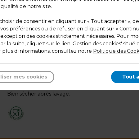
 qualité de notre site.
hoisir de consentir en cliquant sur « Tout accepter », de
 vos préférences ou de refuser en cliquant sur « Contin
l'exception des cookies strictement nécessaires. Pour mod
r la suite, cliquez sur le lien 'Gestion des cookies' situé 
 plus d'informations, consultez notre
Politique des Cook
Description
Écriture à la craie ou au feutre craie.
liser mes cookies
Tout 
Nettoyage à l'eau tiède additionnée d'un produit PH
neutre, type produit vaisselle à l'aide d'une brosse so
Bien sécher après lavage.