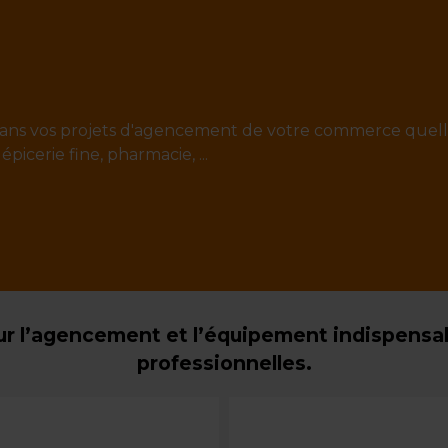
ans vos projets d'agencement de votre commerce quell
 épicerie fine, pharmacie, ...
r l’agencement et l’équipement indispensabl
professionnelles.