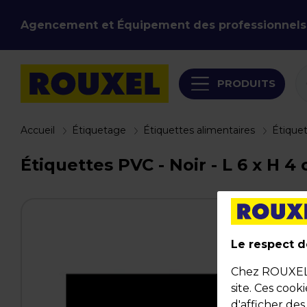
Agencement et Équipement des professionnels
PRODUITS
Accueil
Étiquetage
Étiquettes alimentaires
Étiquet
Étiquettes PVC - Noir - L 6 x H 4
Le respect de
Chez ROUXEL, 
site. Ces cook
d'afficher de