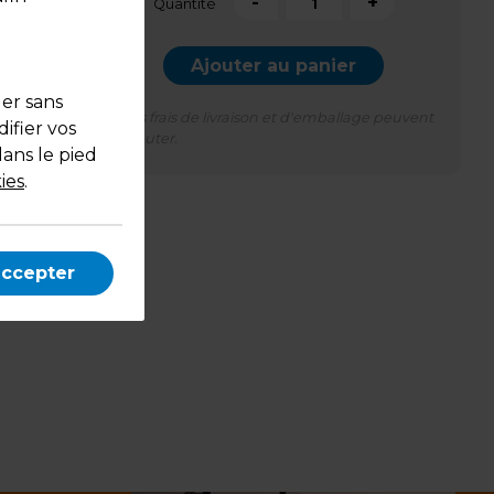
-
+
Quantité
Ajouter au panier
uer sans
*Des frais de livraison et d'emballage peuvent
ifier vos
s'ajouter.
dans le pied
ies
.
accepter
uple.