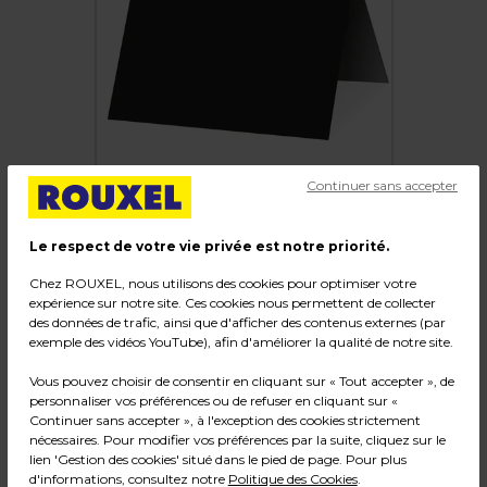
Continuer sans accepter
Le respect de votre vie privée est notre priorité.
Étiquette chevalet neutre PVC 70 x 50 mm -
Chez ROUXEL, nous utilisons des cookies pour optimiser votre
expérience sur notre site. Ces cookies nous permettent de collecter
Noir - Paquet de 10
des données de trafic, ainsi que d'afficher des contenus externes (par
exemple des vidéos YouTube), afin d'améliorer la qualité de notre site.
Code :
34520
Vous pouvez choisir de consentir en cliquant sur « Tout accepter », de
Couleur : Noir
personnaliser vos préférences ou de refuser en cliquant sur «
Matière : PVC
Continuer sans accepter », à l'exception des cookies strictement
Dimensions : L 7 x H 5 cm
nécessaires. Pour modifier vos préférences par la suite, cliquez sur le
Poids : 0,07 kg
lien 'Gestion des cookies' situé dans le pied de page. Pour plus
d'informations, consultez notre
Politique des Cookies
.