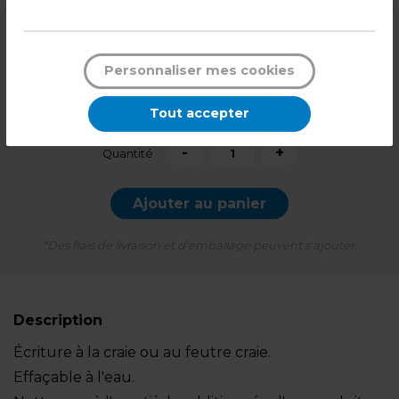
8,99
€ HT
Personnaliser mes cookies
10,79
€ TTC*
Tout accepter
Pqt de 10
-
+
Quantité
Ajouter au panier
*Des frais de livraison et d'emballage peuvent s'ajouter.
Description
Écriture à la craie ou au feutre craie.
Effaçable à l'eau.