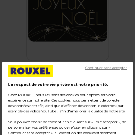
Continuer sans accepter
Le respect de votre vie privée est notre priorité.
Étiquettes cadeaux adhésives "Joyeux Noël"
Noir / Or 32 x 19 mm - Boîte de 1000
Chez ROUXEL, nous utilisons des cookies pour optimiser votre
expérience sur notre site. Ces cookies nous permettent de collecter
des données de trafic, ainsi que d'afficher des contenus externes (par
Code :
19241
exemple des vidéos YouTube), afin d'améliorer la qualité de notre site.
Couleur : Noir / Or
Vous pouvez choisir de consentir en cliquant sur « Tout accepter », de
Dimensions : 32 x 19 mm
personnaliser vos préférences ou de refuser en cliquant sur «
Poids : 0,14 kg
Continuer sans accepter », à l'exception des cookies strictement