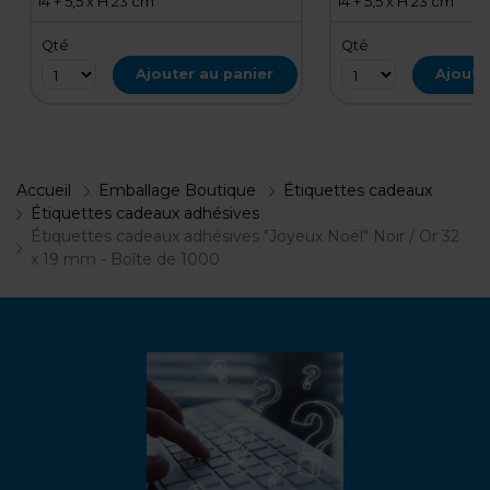
14 + 5,5 x H 23 cm
14 + 5,5 x H 23 cm
Qté
Qté
Ajouter au panier
Ajoute
Accueil
Emballage Boutique
Étiquettes cadeaux
Étiquettes cadeaux adhésives
Étiquettes cadeaux adhésives "Joyeux Noël" Noir / Or 32
x 19 mm - Boîte de 1000