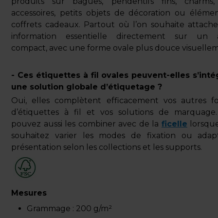
produits sur bagues, pendentifs fins, charms,
accessoires, petits objets de décoration ou éléme
coffrets cadeaux. Partout où l’on souhaite attach
information essentielle directement sur un a
compact, avec une forme ovale plus douce visuellem
- Ces étiquettes à fil ovales peuvent-elles s’inté
une solution globale d’étiquetage ?
Oui, elles complètent efficacement vos autres f
d’étiquettes à fil et vos solutions de marquage
pouvez aussi les combiner avec de la
ficelle
lorsqu
souhaitez varier les modes de fixation ou adap
présentation selon les collections et les supports.
Mesures
Grammage :
200 g/m²