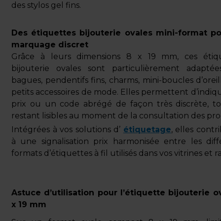
des stylos gel fins.
Des étiquettes bijouterie ovales mini-format p
marquage discret
Grâce à leurs dimensions 8 x 19 mm, ces étiq
bijouterie ovales sont particulièrement adapté
bagues, pendentifs fins, charms, mini-boucles d’oreil
petits accessoires de mode. Elles permettent d’indiq
prix ou un code abrégé de façon très discrète, t
restant lisibles au moment de la consultation des pro
Intégrées à vos solutions d’
étiquetage
, elles cont
à une signalisation prix harmonisée entre les diff
formats d’étiquettes à fil utilisés dans vos vitrines et r
Astuce d’utilisation pour l’étiquette bijouterie o
x 19 mm