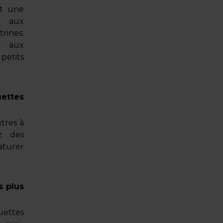
nt une
, aux
rines.
t aux
petits
uettes
utres à
ez des
aturer
s plus
uettes