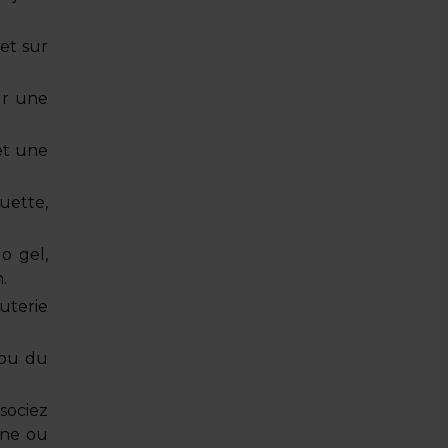
et sur
ur une
et une
uette,
o gel,
.
uterie
 ou du
sociez
ine ou