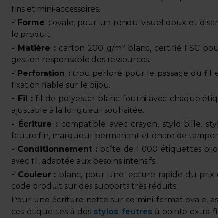
fins et mini-accessoires.
- Forme :
ovale, pour un rendu visuel doux et discr
le produit.
- Matière :
carton 200 g/m² blanc, certifié FSC po
gestion responsable des ressources.
- Perforation :
trou perforé pour le passage du fil 
fixation fiable sur le bijou.
- Fil :
fil de polyester blanc fourni avec chaque étiq
ajustable à la longueur souhaitée.
- Écriture :
compatible avec crayon, stylo bille, styl
feutre fin, marqueur permanent et encre de tampon
- Conditionnement :
boîte de 1 000 étiquettes bijo
avec fil, adaptée aux besoins intensifs.
- Couleur :
blanc, pour une lecture rapide du prix
code produit sur des supports très réduits.
Pour une écriture nette sur ce mini-format ovale, as
ces étiquettes à des
stylos feutres
à pointe extra-f