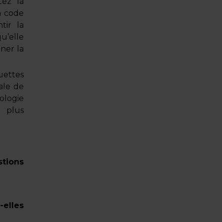
ez la
n code
tir la
qu’elle
ner la
uettes
ale de
ologie
 plus
tions
elles