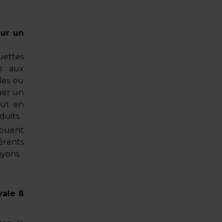
our un
uettes
es aux
les ou
uer un
out en
duits.
ribuent
érents
ayons.
vale 8