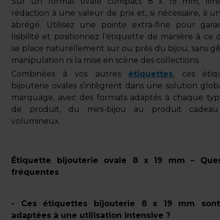
Sur un format ovale compact 8 x 19 mm, limit
rédaction à une valeur de prix et, si nécessaire, à u
abrégé. Utilisez une pointe extra-fine pour garan
lisibilité et positionnez l’étiquette de manière à ce 
se place naturellement sur ou près du bijou, sans gê
manipulation ni la mise en scène des collections.
Combinées à vos autres
étiquettes
, ces étiq
bijouterie ovales s’intègrent dans une solution glob
marquage, avec des formats adaptés à chaque typ
de produit, du mini-bijou au produit cadeau
volumineux.
Étiquette bijouterie ovale 8 x 19 mm – Ques
fréquentes
- Ces étiquettes bijouterie 8 x 19 mm sont-
adaptées à une utilisation intensive ?