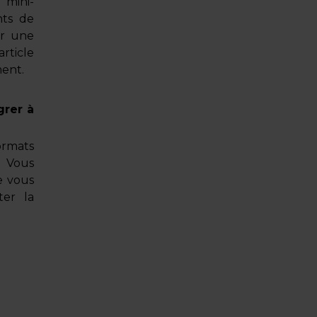
 mini-
nts de
er une
rticle
ent.
grer à
ormats
. Vous
e vous
ter la