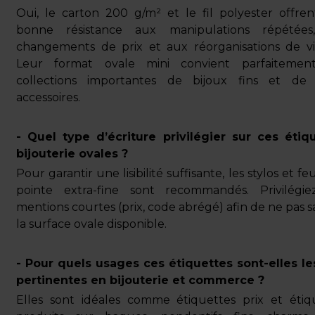
Oui, le carton 200 g/m² et le fil polyester offre
bonne résistance aux manipulations répétées
changements de prix et aux réorganisations de vit
Leur format ovale mini convient parfaitemen
collections importantes de bijoux fins et de 
accessoires.
- Quel type d’écriture privilégier sur ces étiq
bijouterie ovales ?
Pour garantir une lisibilité suffisante, les stylos et fe
pointe extra-fine sont recommandés. Privilégi
mentions courtes (prix, code abrégé) afin de ne pas s
la surface ovale disponible.
- Pour quels usages ces étiquettes sont-elles le
pertinentes en bijouterie et commerce ?
Elles sont idéales comme étiquettes prix et étiq