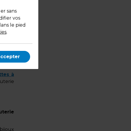
tiques
uer sans
fil de
ifier vos
rforée
dans le pied
able,
ies
.
haitée
t ovale
, code
accepter
de vos
ttes à
uterie
uterie
bijoux