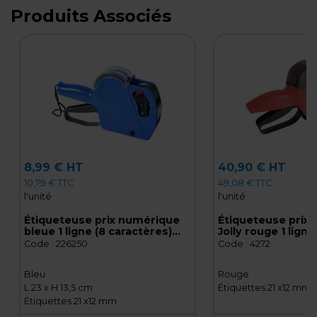
Produits Associés
8,99 € HT
40,90 € HT
10,79 € TTC
49,08 € TTC
l'unité
l'unité
Étiqueteuse prix numérique
Étiqueteuse prix
bleue 1 ligne (8 caractères)
Jolly rouge 1 ligne
pour étiquettes 21 x 12 mm -
caractères) pour 
Code :
226250
Code :
4272
Pince à étiqueter
21 x 12 mm - Pince
Bleu
Rouge
L 23 x H 13,5 cm
Étiquettes 21 x12 mm
Étiquettes 21 x12 mm