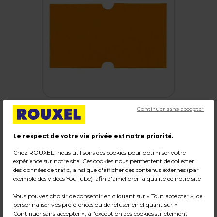
Continuer sans accepter
Le respect de votre vie privée est notre priorité.
Étiquette orange fluo 21 x 12 mm adhésive
pour étiqueteuse - 10 rouleaux de 1000
Chez ROUXEL, nous utilisons des cookies pour optimiser votre
expérience sur notre site. Ces cookies nous permettent de collecter
des données de trafic, ainsi que d'afficher des contenus externes (par
Code :
204271
exemple des vidéos YouTube), afin d'améliorer la qualité de notre site.
Couleur : Orange
Vous pouvez choisir de consentir en cliquant sur « Tout accepter », de
Dimensions : 21 x 12 mm
personnaliser vos préférences ou de refuser en cliquant sur «
Poids : 0,48 kg
Continuer sans accepter », à l'exception des cookies strictement