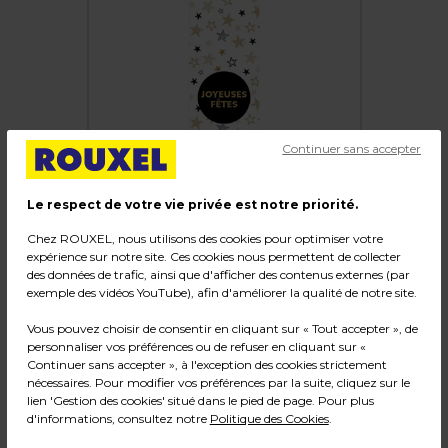
Continuer sans accepter
Le respect de votre vie privée est notre priorité.
Chez ROUXEL, nous utilisons des cookies pour optimiser votre
expérience sur notre site. Ces cookies nous permettent de collecter
Étiquettes adhésives pour sacs "Joyeuses
des données de trafic, ainsi que d'afficher des contenus externes (par
Fêtes"
exemple des vidéos YouTube), afin d'améliorer la qualité de notre site.
Code :
37893
Vous pouvez choisir de consentir en cliquant sur « Tout accepter », de
personnaliser vos préférences ou de refuser en cliquant sur «
Couleur : Or / Noir
Continuer sans accepter », à l'exception des cookies strictement
Matière : Adhésif
nécessaires. Pour modifier vos préférences par la suite, cliquez sur le
Dimensions : L 35 x H 135 mm
lien 'Gestion des cookies' situé dans le pied de page. Pour plus
Poids : 0,12 kg
d'informations, consultez notre
Politique des Cookies
.