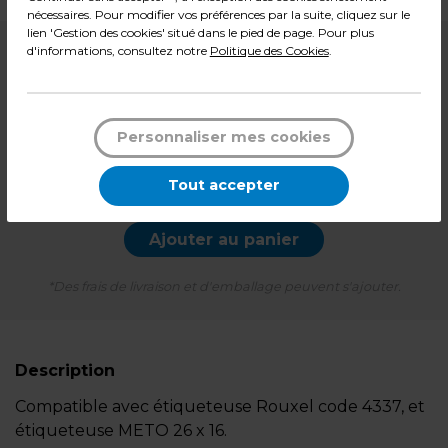
nécessaires. Pour modifier vos préférences par la suite, cliquez sur le
lien 'Gestion des cookies' situé dans le pied de page. Pour plus
d'informations, consultez notre
Politique des Cookies
.
11,90
€ HT
Soit
1,19 € HT
l'unité
14,28
€ TTC*
Personnaliser mes cookies
10 rlx de 1000
-
+
Quantité
Tout accepter
Ajouter au panier
*Des frais de livraison et d'emballage peuvent s'ajouter.
Description
Compatible avec étiqueteuse Rouxel code 4337, et
étiqueteuse METO 26 x 16.