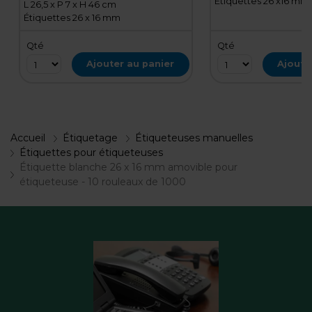
Étiquettes 26 x16 mm
L 26,5 x P 7 x H 46 cm
Étiquettes 26 x 16 mm
Qté
Qté
Ajouter au panier
Ajoute
Accueil
Étiquetage
Étiqueteuses manuelles
Étiquettes pour étiqueteuses
Étiquette blanche 26 x 16 mm amovible pour
étiqueteuse - 10 rouleaux de 1000