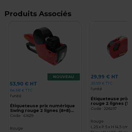
Produits Associés
29,99 € HT
NOUVEAU
35,99 € TTC
53,90 € HT
l'unité
64,68 € TTC
l'unité
Étiqueteuse prix
rouge 2 lignes (10
Étiqueteuse prix numérique
étiquettes 26 x 1
Code :
226257
Swing rouge 2 lignes (8+8)
à étiqueter
pour étiquettes 26 x 16 mm -
Code :
41629
Pince à étiqueter
Rouge
L 25 x P 5 x H 14,5 cm
Rouge