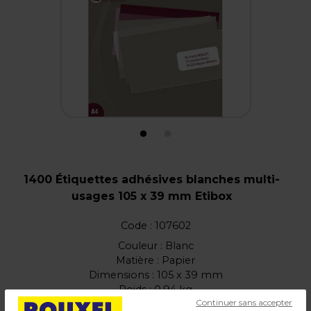
1400 Étiquettes adhésives blanches multi-
usages 105 x 39 mm Etibox
Code :
107602
Couleur : Blanc
Matière : Papier
Dimensions : 105 x 39 mm
Poids : 0,94 kg
Continuer sans accepter