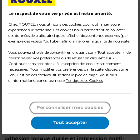
Le respect de votre vie privée est notre priorité.
8,99
€ HT
Chez ROUXEL, nous utilisons des cookies pour optimiser votre
expérience sur notre site. Ces cookies nous permettent de collecter
10,79
€ TTC*
des données de trafic, ainsi que d'afficher des contenus externes (par
Paquet de 1400
exemple des vidéos YouTube), afin d'améliorer la qualité de notre site.
Vous pouvez choisir de consentir en cliquant sur « Tout accepter », de
-
+
Quantité
personnaliser vos préférences ou de refuser en cliquant sur «
Continuer sans accepter », à l'exception des cookies strictement
nécessaires. Pour modifier vos préférences par la suite, cliquez sur le
Ajouter au panier
lien 'Gestion des cookies' situé dans le pied de page. Pour plus
d'informations, consultez notre
Politique des Cookies
.
*Des frais de livraison et d'emballage peuvent s'ajouter.
Personnaliser mes cookies
Description
Tout accepter
Étiquettes adhésives permanentes blanches
105 x 39 mm Etibox : visibilité maximale,
adhésion longue durée et impression multi-