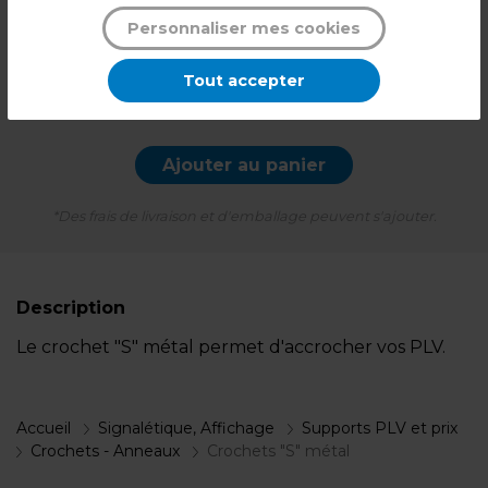
3,59
€ TTC*
Personnaliser mes cookies
Pqt de 10
Tout accepter
-
+
Quantité
Ajouter au panier
*Des frais de livraison et d'emballage peuvent s'ajouter.
Description
Le crochet "S" métal permet d'accrocher vos PLV.
Accueil
Signalétique, Affichage
Supports PLV et prix
Crochets - Anneaux
Crochets "S" métal