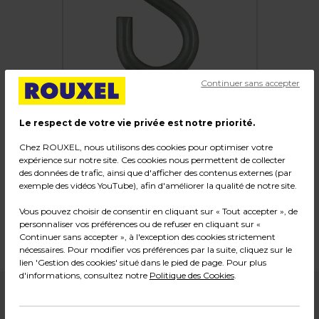
Continuer sans accepter
Le respect de votre vie privée est notre priorité.
Chez ROUXEL, nous utilisons des cookies pour optimiser votre
Crochets "S" métal
expérience sur notre site. Ces cookies nous permettent de collecter
des données de trafic, ainsi que d'afficher des contenus externes (par
exemple des vidéos YouTube), afin d'améliorer la qualité de notre site.
Code :
4903
Couleur : Chromé
Vous pouvez choisir de consentir en cliquant sur « Tout accepter », de
personnaliser vos préférences ou de refuser en cliquant sur «
Dimensions : ø 5 x L 48 mm
Continuer sans accepter », à l'exception des cookies strictement
Poids : 0,16 kg
nécessaires. Pour modifier vos préférences par la suite, cliquez sur le
lien 'Gestion des cookies' situé dans le pied de page. Pour plus
d'informations, consultez notre
Politique des Cookies
.
2,99
€ HT