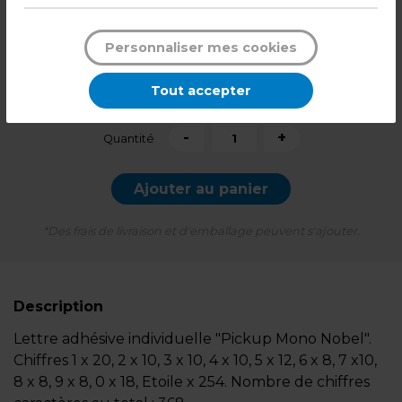
18,90
€ HT
12,90
€ HT
Personnaliser mes cookies
15,48
€ TTC*
Tout accepter
la pochette
-
+
Quantité
Ajouter au panier
*Des frais de livraison et d'emballage peuvent s'ajouter.
Description
Lettre adhésive individuelle "Pickup Mono Nobel".
Chiffres 1 x 20, 2 x 10, 3 x 10, 4 x 10, 5 x 12, 6 x 8, 7 x10,
8 x 8, 9 x 8, 0 x 18, Etoile x 254. Nombre de chiffres