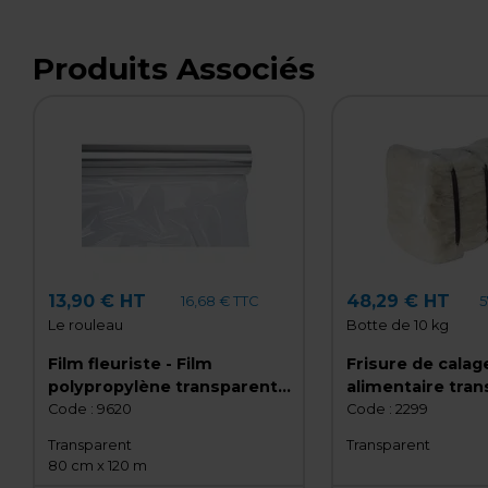
Produits Associés
13,90 € HT
48,29 € HT
16,68 € TTC
5
Le rouleau
Botte de 10 kg
Film fleuriste - Film
Frisure de calage
polypropylène transparent
alimentaire tran
neutre 30µ 80 cm x 120 m
10 kg
Code :
9620
Code :
2299
Transparent
Transparent
80 cm x 120 m