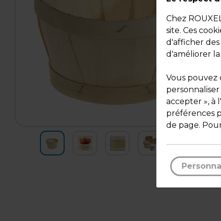
Chez ROUXEL, 
site. Ces cook
d'afficher de
d'améliorer la
Vous pouvez c
personnaliser
accepter », à 
préférences pa
de page. Pour
Personna