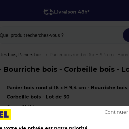
Livraison 48h*
Quel produit recherchez-vous ?
tes bois, Paniers bois
Panier bois rond ø 16 x H 9,4 cm - Bourri
- Bourriche bois - Corbeille bois - 
Panier bois rond ø 16 x H 9,4 cm - Bourriche bois 
Corbeille bois - Lot de 30
Code :
81414
Continuer
Couleur : Naturel
Matière : Bois
 votre vie privée est notre priorité.