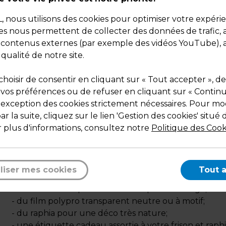
Dimensions : ø 16 x H 9,4 cm
Poids : 1,26 kg
nous utilisons des cookies pour optimiser votre expéri
ies nous permettent de collecter des données de trafic, 
s contenus externes (par exemple des vidéos YouTube), a
 qualité de notre site.
hoisir de consentir en cliquant sur « Tout accepter », de
 vos préférences ou de refuser en cliquant sur « Contin
Description
l'exception des cookies strictement nécessaires. Pour mod
r la suite, cliquez sur le lien 'Gestion des cookies' situé 
Les emballages bois très appréciés des français mett
 plus d'informations, consultez notre
Politique des Cook
en valeur vos présentations (confiseries, produits du
terroir, produits de la mer, cosmétiques, bougies, pro
bio...).
Pour créer un coffret cadeau esthétique et original, i
liser mes cookies
Tout 
faut :
- du frison Sizzlepack de couleur pour le calage;
- du film polypro transparent neutre ou à motif;
- du raphia pour une déco très nature;
- une étiquette cadeau assortie à votre frison et raphi