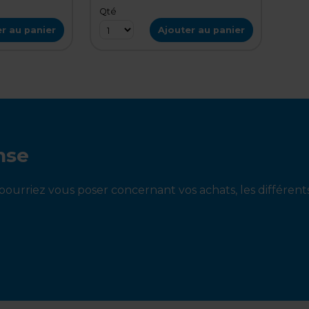
Qté
r au panier
Ajouter au panier
nse
ourriez vous poser concernant vos achats, les différen