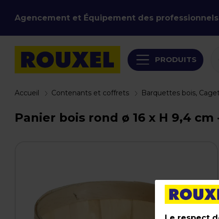
Agencement et Équipement des professionnels
PRODUITS
Accueil
Contenants et coffrets
Barquettes bois, Caget
Panier bois rond ø 16 x H 9,4 cm 
Le respect de