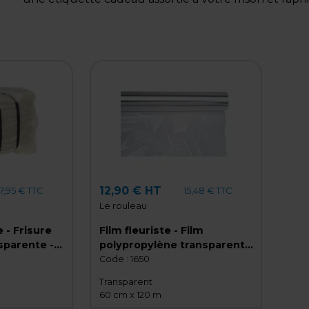
12,90 € HT
7,95 € TTC
15,48 € TTC
Le rouleau
 - Frisure
Film fleuriste - Film
sparente -
polypropylène transparent
neutre 35µ 60 cm x 120 m
Code :
1650
Transparent
60 cm x 120 m