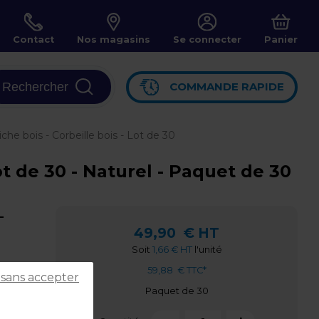
Contact
Nos magasins
Se connecter
Panier
Rechercher
COMMANDE RAPIDE
che bois - Corbeille bois - Lot de 30
Lot de 30 - Naturel - Paquet de 30
-
49,90
€ HT
Soit
1,66 € HT
l'unité
59,88
€ TTC*
 sans accepter
Paquet de 30