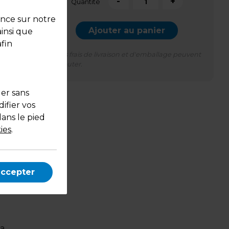
-
+
Quantité
ence sur notre
Ajouter au panier
ainsi que
fin
*Des frais de livraison et d'emballage peuvent
s'ajouter.
uer sans
ifier vos
dans le pied
ront
ies
.
duits
l vous
accepter
a.