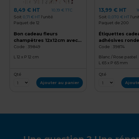
8,49 € HT
13,99 € HT
10,19 € TTC
1
Soit
0,71 € HT
l'unité
Soit
0,070 € HT
l'uni
Paquet de 12
Paquet de 200
Bon cadeau fleurs
Étiquettes cade
champêtres 12x12cm avec
adhésives rondes
enveloppe – Paquet de 12
d’Offrir" fleurs
Code :
39849
Code :
39874
pastel rose ø65
L 12 x P 12 cm
Blanc / Rose pastel
Paquet de 200
L 65 x P 65 mm
Qté
Qté
Ajouter au panier
Ajoute
Une question ? Une répo