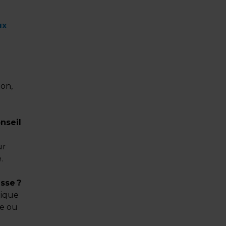
ux
pon,
nseil
ur
.
sse ?
nique
de ou