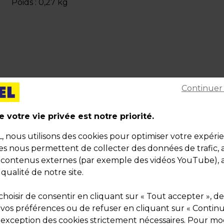
Poids : 0,27 kg
Continuer
Description
La carte cadeau florale, élégante, responsable et
 votre vie privée est notre priorité.
polyvalente pour sublimer vos opérations
nous utilisons des cookies pour optimiser votre expéri
commerciales
ies nous permettent de collecter des données de trafic, 
s contenus externes (par exemple des vidéos YouTube), a
Cette carte cadeau rectangulaire 17x11,5 cm, parfait
 qualité de notre site.
assortie au
bon cadeau fleurs champêtres 12x12 c
reprend un motif de fleurs dans l’esprit aquarellé et
hoisir de consentir en cliquant sur « Tout accepter », de
bucolique, gage de féminité, d’optimisme et de douc
 vos préférences ou de refuser en cliquant sur « Contin
Sa fabrication en carton épais 270 g/m² certifié FSC® 
l'exception des cookies strictement nécessaires. Pour mod
présentation en enveloppe kraft adhésive 90 g/m² F