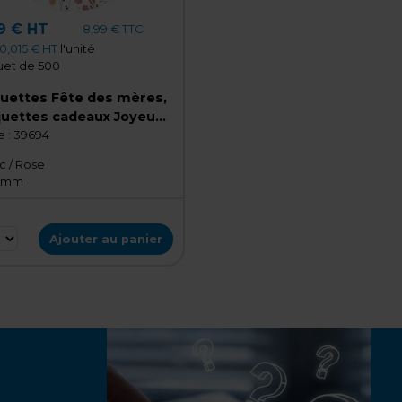
9 € HT
8,99 € TTC
0,015 € HT
l'unité
et de 500
quettes Fête des mères,
quettes cadeaux Joyeuse
e des mères florales ø 35
 :
39694
m
c / Rose
5 mm
Ajouter au panier