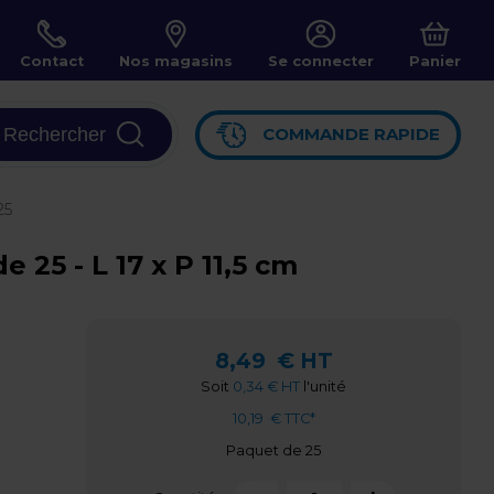
Contact
Nos magasins
Se connecter
Panier
Rechercher
COMMANDE RAPIDE
25
25 - L 17 x P 11,5 cm
8,49
€ HT
Soit
0,34 € HT
l'unité
10,19
€ TTC*
Paquet de 25