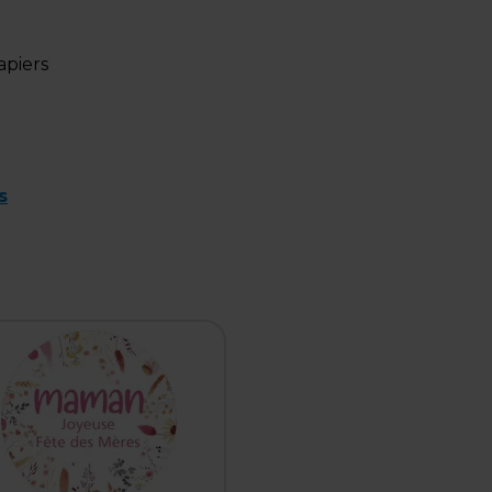
apiers
s