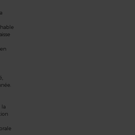
a
hable
aisse
 en
é,
nnée.
 la
tion
orale