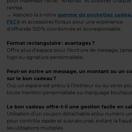
pour maximiser l’effet “whishlist” et sublimer chaque
remise.
→
Associez-la à notre
gamme de pochettes cadea
FSC®
et accessoires floraux pour une expérience
d’offrande 100 % coordonnée et écoresponsable.
Format rectangulaire : avantages ?
Offre plus d’espace pour l’écriture de message, tam
logo ou signature personnalisée.
Peut-on écrire un message, un montant ou un co
sur le bon cadeau ?
Oui, un espace est prévu à l’intérieur ou au verso po
toute mention personnalisée ou marquage boutique
Le bon cadeau offre-t-il une gestion facile en cai
Utilisation d’un coupon détachable et/ou numéro u
pour contrôle rapide et suivi sécurisé, évitant la frau
les utilisations multiples.