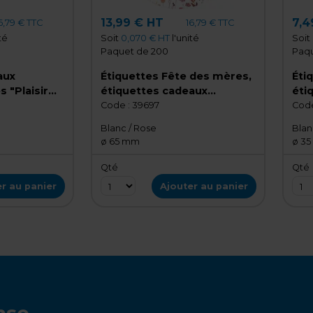
13,99 € HT
7,4
6,79 € TTC
16,79 € TTC
té
Soit
0,070 € HT
l'unité
Soit
Paquet de 200
Paqu
aux
Étiquettes Fête des mères,
Éti
 "Plaisir
étiquettes cadeaux
éti
 séchées
Joyeuses Fête des Mères
fêt
Code :
39697
Code
 mm –
florales ø 65 mm
m
Blanc / Rose
Blan
ø 65 mm
ø 3
Qté
Qté
r au panier
Ajouter au panier
nse