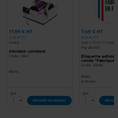
17,99 € HT
7,49 € HT
21,59 € TTC
8,99 € TTC
l'unité
Soit
0,015 € HT
l'unité
Pqt de 500
Dévidoir combiné
Code :
3841
Étiquette adhési
ronde “Fabriqué 
ø35 mm certifiée 
Code :
35293
de 500
Blanc
Blanc
ø 35 mm
Qté
Qté
Ajouter au panier
Ajoute