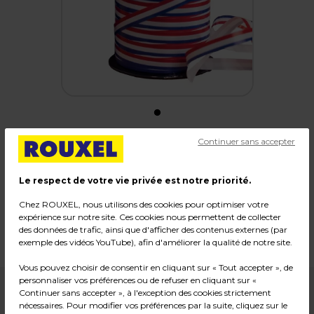
Continuer sans accepter
Bolduc tricolore
Le respect de votre vie privée est notre priorité.
Code :
35898
Chez ROUXEL, nous utilisons des cookies pour optimiser votre
Couleur : Bleu / Blanc / Rouge
expérience sur notre site. Ces cookies nous permettent de collecter
Dimensions : 10 mm x 225 m
des données de trafic, ainsi que d'afficher des contenus externes (par
Poids : 0,14 kg
exemple des vidéos YouTube), afin d'améliorer la qualité de notre site.
Vous pouvez choisir de consentir en cliquant sur « Tout accepter », de
personnaliser vos préférences ou de refuser en cliquant sur «
6,49
€ HT
Continuer sans accepter », à l'exception des cookies strictement
nécessaires. Pour modifier vos préférences par la suite, cliquez sur le