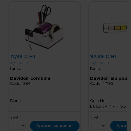
17,99 € HT
97,99 € HT
21,59 € TTC
117,59 € TTC
l'unité
l'unité
Dévidoir combiné
Code :
3841
Code :
14795
Blanc
Gris / Noir
L 86,5 x P 14 x H 19,5 c
Qté
Qté
Ajouter au panier
Ajoute