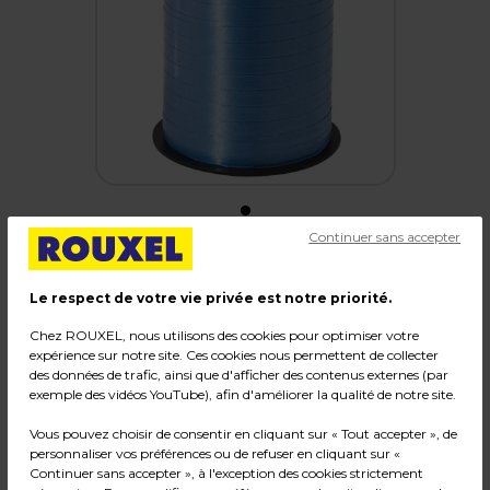
Continuer sans accepter
Bolduc mat bleu turquoise standard 7 mm x
Le respect de votre vie privée est notre priorité.
500 m polypropylène
Chez ROUXEL, nous utilisons des cookies pour optimiser votre
Code :
5338
expérience sur notre site. Ces cookies nous permettent de collecter
des données de trafic, ainsi que d'afficher des contenus externes (par
Couleur : Bleu turquoise
exemple des vidéos YouTube), afin d'améliorer la qualité de notre site.
Matière : Polypropylène
Dimensions : 7 mm x 500 m
Vous pouvez choisir de consentir en cliquant sur « Tout accepter », de
personnaliser vos préférences ou de refuser en cliquant sur «
Poids : 0,30 kg
Continuer sans accepter », à l'exception des cookies strictement