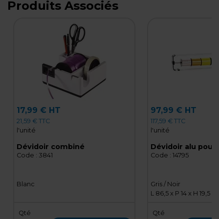
Produits Associés
17,99 € HT
97,99 € HT
21,59 € TTC
117,59 € TTC
l'unité
l'unité
Dévidoir combiné
Code :
3841
Code :
14795
Blanc
Gris / Noir
L 86,5 x P 14 x H 19,5 c
Qté
Qté