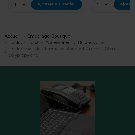
Ajouter au panier
Ajoute
Accueil
Emballage Boutique
Bolducs, Rubans, Accessoires
Bolducs unis
Bolduc mat bleu turquoise standard 7 mm x 500 m
polypropylène