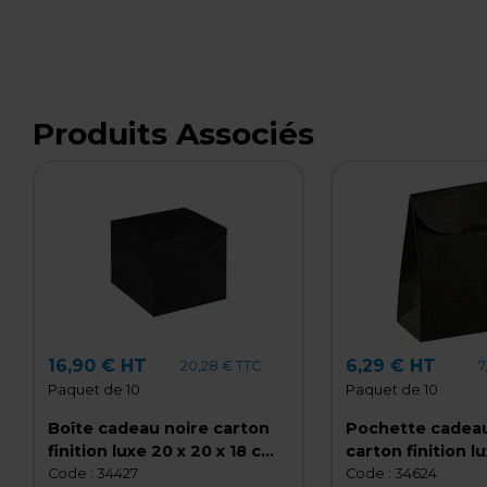
Produits Associés
16,90 € HT
6,29 € HT
20,28 € TTC
7
Paquet de 10
Paquet de 10
Boîte cadeau noire carton
Pochette cadeau
finition luxe 20 x 20 x 18 cm -
carton finition lu
Paquet de 10
23,5 cm - Paquet
Code :
34427
Code :
34624