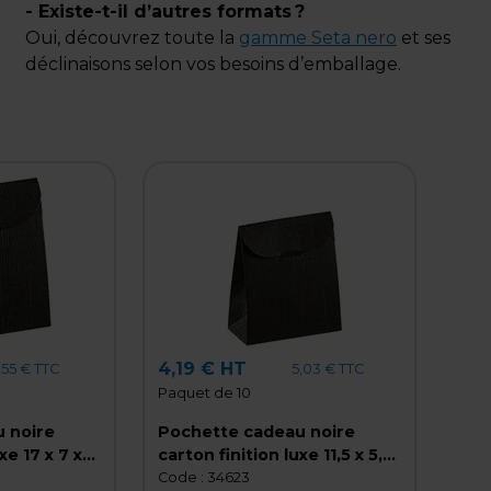
- Existe-t-il d’autres formats ?
Oui, découvrez toute la
gamme Seta nero
et ses
déclinaisons selon vos besoins d’emballage.
4,19 € HT
,55 € TTC
5,03 € TTC
Paquet de 10
 noire
Pochette cadeau noire
xe 17 x 7 x
carton finition luxe 11,5 x 5,5
 de 10
x 18 cm - Paquet de 10
Code :
34623