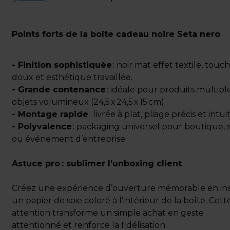
Points forts de la boîte cadeau noire Seta nero
- Finition sophistiquée
: noir mat effet textile, touc
doux et esthétique travaillée.
- Grande contenance
: idéale pour produits multipl
objets volumineux (24,5 x 24,5 x 15 cm).
- Montage rapide
: livrée à plat, pliage précis et intuiti
- Polyvalence
: packaging universel pour boutique, 
ou événement d’entreprise.
Astuce pro : sublimer l’unboxing client
Créez une expérience d’ouverture mémorable en in
un papier de soie coloré à l’intérieur de la boîte. Cett
attention transforme un simple achat en geste
attentionné et renforce la fidélisation.