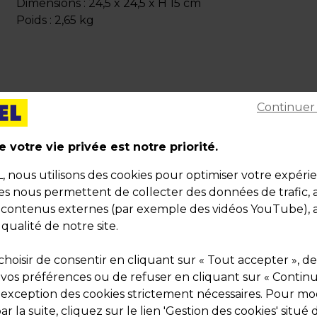
Dimensions : 24,5 x 24,5 x H 15 cm
Poids : 2,65 kg
Continuer
Description
 votre vie privée est notre priorité.
Boîte cadeau noire carton Seta nero 24,5 x 24,5 x
nous utilisons des cookies pour optimiser votre expéri
15 cm – Coffret luxe grand format pour emballag
ies nous permettent de collecter des données de trafic, 
boutique et e-commerce
s contenus externes (par exemple des vidéos YouTube), a
 qualité de notre site.
La boîte cadeau noire Seta nero 24,5 x 24,5 x 15 cm in
l’élégance intemporelle du packaging premium.
hoisir de consentir en cliquant sur « Tout accepter », de
Fabriquée en carton rigide finition textile noire, elle al
 vos préférences ou de refuser en cliquant sur « Contin
sobriété et raffinement pour valoriser chaque produit
l'exception des cookies strictement nécessaires. Pour mod
accessoires, produits gourmets, cosmétiques, objets 
r la suite, cliquez sur le lien 'Gestion des cookies' situé 
ou créations artisanales.