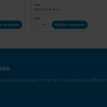
Noir
11,5 + 5,5 x H 18 cm
Qté
r au panier
Ajouter au panier
nse
ourriez vous poser concernant vos achats, les différen