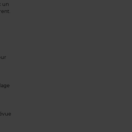
c un
ent.
our
llage
révue