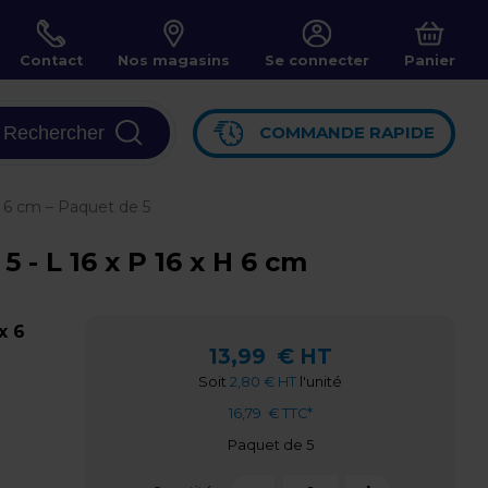
Contact
Nos magasins
Se connecter
Panier
Rechercher
COMMANDE RAPIDE
 x 6 cm – Paquet de 5
5 - L 16 x P 16 x H 6 cm
x 6
13,99
€ HT
Soit
2,80 € HT
l'unité
16,79
€ TTC*
Paquet de 5