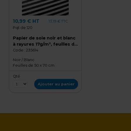
10,99 € HT
13,19 € TTC
Pqt de 120
Papier de soie noir et blanc
à rayures 17g/m², feuilles de
50 x 70 cm, rame de 120
Code :
235614
feuilles
Noir / Blanc
Feuilles de 50 x 70 cm
Qté
Ajouter au panier