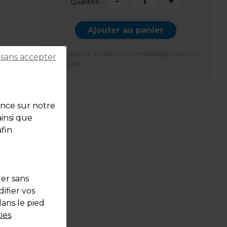
-
+
Quantité
Ajouter au panier
*Des frais de livraison et d'emballage peuvent
 sans accepter
s'ajouter.
ence sur notre
 haut
ainsi que
 tous
fin
ffre
on
x 6
uer sans
ifier vos
une
dans le pied
e ou
ies
.
ionnel