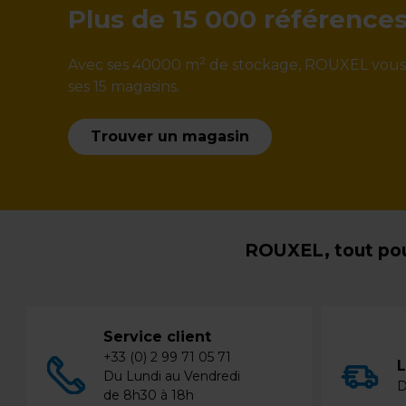
Plus de 15 000 référence
2
Avec ses 40000 m
de stockage, ROUXEL vous ga
ses 15 magasins.
Trouver un magasin
ROUXEL, tout pou
Service client
+33 (0) 2 99 71 05 71
L
Du Lundi au Vendredi
D
de 8h30 à 18h