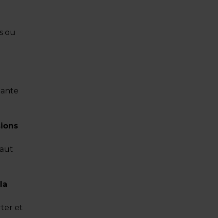
s ou
gante
sions
haut
la
ter et