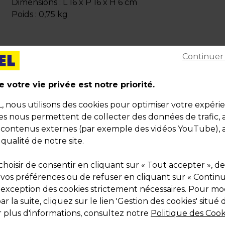
Dimensions : L 16 x P 16 x H 6 cm
Poids : 0,75 kg
Continuer
 votre vie privée est notre priorité.
Description
nous utilisons des cookies pour optimiser votre expéri
Boîte aimantée pelliculée noire brillante – l’écrin
ies nous permettent de collecter des données de trafic, 
de gamme, élégant et fonctionnel pour sublimer
s contenus externes (par exemple des vidéos YouTube), a
vos cadeaux et produits premium
 qualité de notre site.
Cette boîte cadeau en carton pelliculé brillant noir o
une finition luxe et une excellente rigidité grâce à s
hoisir de consentir en cliquant sur « Tout accepter », de
grammage élevé (900 g/m²). Son format carré (16 x 16 
 vos préférences ou de refuser en cliquant sur « Contin
cm) est idéal pour emballer bijoux, accessoires, petite
l'exception des cookies strictement nécessaires. Pour mod
maroquinerie ou objets premium, tout en assurant 
r la suite, cliquez sur le lien 'Gestion des cookies' situé 
parfaite protection et une présentation chic sur tabl
 plus d'informations, consultez notre
Politique des Cook
en vitrine. La fermeture aimantée est un détail fonct