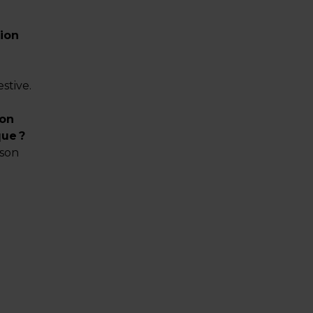
ion
stive.
ion
que ?
 son