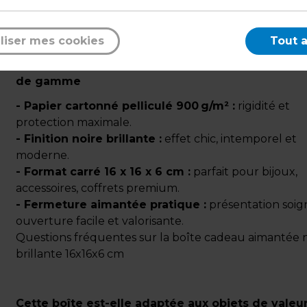
qui valorise l’ouverture du coffret pour chaque cad
produit haut de gamme.
liser mes cookies
Tout 
Points forts pour une présentation élégante et h
de gamme
- Papier cartonné pelliculé 900 g/m² :
rigidité et
protection maximale.
- Finition noire brillante :
effet chic, intemporel et
moderne.
- Format carré 16 x 16 x 6 cm :
parfait pour bijoux,
accessoires, coffrets premium.
- Fermeture aimantée pratique :
présentation soig
ouverture facile et valorisante.
Questions fréquentes sur la boîte cadeau aimantée 
brillante 16x16x6 cm
Cette boîte est-elle adaptée aux objets de valeur