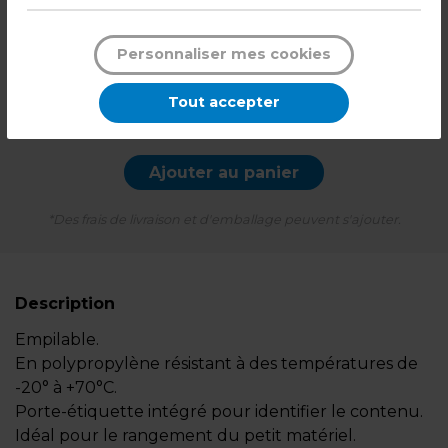
5,99
€ TTC*
Personnaliser mes cookies
l'unité
Tout accepter
-
+
Quantité
Ajouter au panier
*Des frais de livraison et d'emballage peuvent s'ajouter.
Description
Empilable.
En polypropylène résistant à des températures de
-20° à +70°C.
Porte-étiquette intégré pour identifier le contenu.
Idéal pour le rangement du petit matériel.