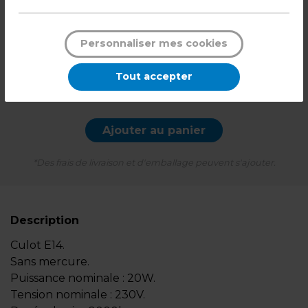
1,59
€ HT
Personnaliser mes cookies
1,91
€ TTC*
l'unité
Tout accepter
-
+
Quantité
Ajouter au panier
*Des frais de livraison et d'emballage peuvent s'ajouter.
Description
Culot E14.
Sans mercure.
Puissance nominale : 20W.
Tension nominale : 230V.