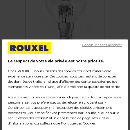
Continuer sans accepter
Le respect de votre vie privée est notre priorité.
Chez ROUXEL, nous utilisons des cookies pour optimiser votre
expérience sur notre site. Ces cookies nous permettent de collecter
Ampoule halogène, E14, 18 watts
des données de trafic, ainsi que d'afficher des contenus externes (par
exemple des vidéos YouTube), afin d'améliorer la qualité de notre site.
Code :
30134
Vous pouvez choisir de consentir en cliquant sur « Tout accepter », de
Dimensions : ø 45 x H 77 mm
personnaliser vos préférences ou de refuser en cliquant sur «
Poids : 0,03 kg
Continuer sans accepter », à l'exception des cookies strictement
nécessaires. Pour modifier vos préférences par la suite, cliquez sur le
lien 'Gestion des cookies' situé dans le pied de page. Pour plus
d'informations, consultez notre
Politique des Cookies
.
3,29
€ HT