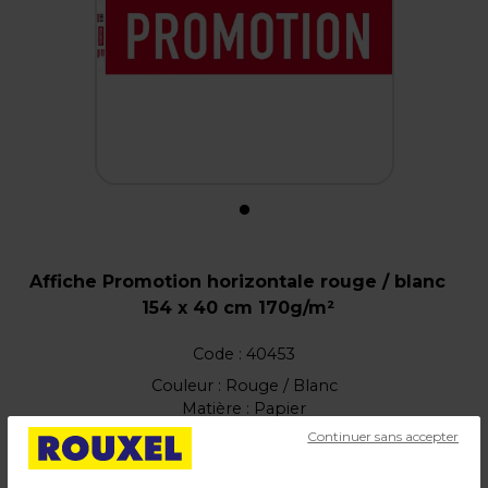
Affiche Promotion horizontale rouge / blanc
154 x 40 cm 170g/m²
Code :
40453
Couleur : Rouge / Blanc
Matière : Papier
Dimensions : L 154 x H 40 cm
Continuer sans accepter
Poids : 0,10 kg