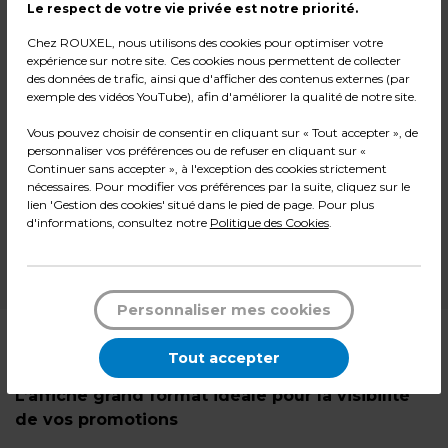
Le respect de votre vie privée est notre priorité.
Chez ROUXEL, nous utilisons des cookies pour optimiser votre
14,90
€ HT
expérience sur notre site. Ces cookies nous permettent de collecter
des données de trafic, ainsi que d'afficher des contenus externes (par
exemple des vidéos YouTube), afin d'améliorer la qualité de notre site.
17,88
€ TTC*
l'unité
Vous pouvez choisir de consentir en cliquant sur « Tout accepter », de
personnaliser vos préférences ou de refuser en cliquant sur «
Continuer sans accepter », à l'exception des cookies strictement
-
+
Quantité
nécessaires. Pour modifier vos préférences par la suite, cliquez sur le
lien 'Gestion des cookies' situé dans le pied de page. Pour plus
d'informations, consultez notre
Politique des Cookies
.
Ajouter au panier
*Des frais de livraison et d'emballage peuvent s'ajouter.
Personnaliser mes cookies
Tout accepter
Description
L’affiche grand format idéale pour la visibilité
de vos promotions