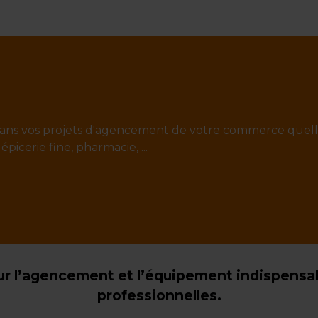
ans vos projets d'agencement de votre commerce quell
 épicerie fine, pharmacie, ...
r l’agencement et l’équipement indispensabl
professionnelles.