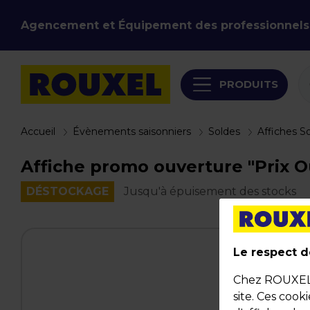
Agencement et Équipement des professionnels
PRODUITS
Accueil
Évènements saisonniers
Soldes
Affiches S
Affiche promo ouverture "Prix Ou
DÉSTOCKAGE
Jusqu'à épuisement des stocks
Le respect de
Chez ROUXEL, 
site. Ces cook