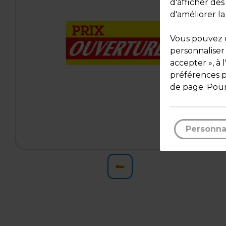
d'afficher de
d'améliorer la
Vous pouvez c
personnaliser
accepter », à 
préférences pa
de page. Pour
Personna