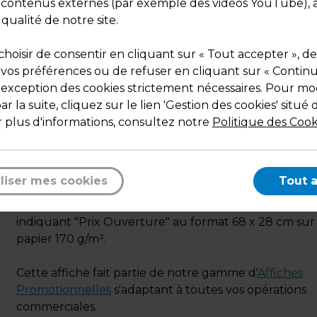
s contenus externes (par exemple des vidéos YouTube), a
Matière : Papier
 qualité de notre site.
Dimensions : L 68 x H 28 cm
Poids : 0,04 kg
hoisir de consentir en cliquant sur « Tout accepter », de
 vos préférences ou de refuser en cliquant sur « Contin
l'exception des cookies strictement nécessaires. Pour mod
r la suite, cliquez sur le lien 'Gestion des cookies' situé 
 plus d'informations, consultez notre
Politique des Cook
Description
liser mes cookies
Tout 
Affiche promotionnelle pour l'ouverture d'un comm
indiquant "Prix Ouverture" au format 68 x 28 cm sur
papier 170 g/m².
Cette affiche fait partie de notre gamme d'
Affiches
Promotionnelles
s'adaptant à toutes vos opérations
commerciales.