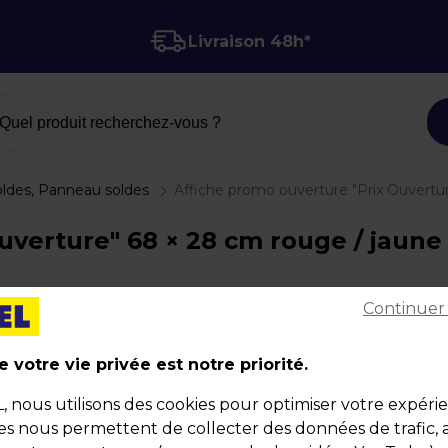
Livraison 48h*
Quel produit recherchez-vous ?
oldes, Panneau soldes
Affiche promo ouverture "Prix Ouvertu
verture" 68 × 28 cm rouge / jaune 
Continuer
Affiche promo ouverture "Prix Ouverture" 68 × 2
 votre vie privée est notre priorité.
rouge / jaune
nous utilisons des cookies pour optimiser votre expéri
Code :
104728
ies nous permettent de collecter des données de trafic, 
Couleur : Rouge / Jaune