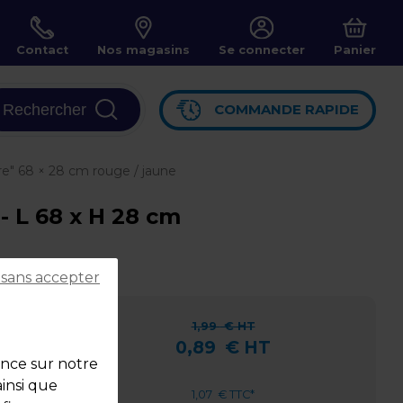
Contact
Nos magasins
Se connecter
Panier
Rechercher
COMMANDE RAPIDE
re" 68 × 28 cm rouge / jaune
- L 68 x H 28 cm
 sans accepter
8 cm
1,99
€ HT
0,89
€ HT
ence sur notre
ainsi que
1,07
€ TTC*