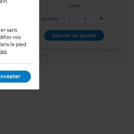
fin
l'unité
-
+
Quantité
uer sans
Ajouter au panier
ifier vos
dans le pied
*Des frais de livraison et d'emballage peuvent
ies
.
s'ajouter.
accepter
erce