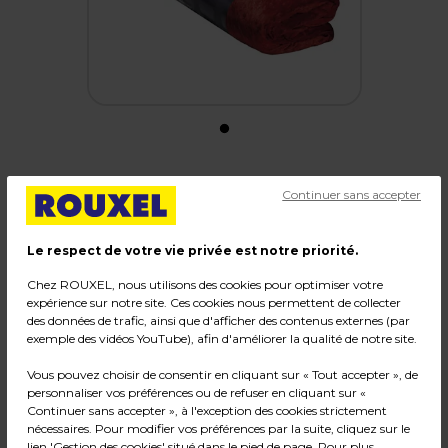
Tissu velours
Continuer sans accepter
Code :
29836
Le respect de votre vie privée est notre priorité.
Couleur : Rouge
Chez ROUXEL, nous utilisons des cookies pour optimiser votre
Matière : Polyester
expérience sur notre site. Ces cookies nous permettent de collecter
Dimensions : 1,4 x 3 m
des données de trafic, ainsi que d'afficher des contenus externes (par
Poids : 0,54 kg
exemple des vidéos YouTube), afin d'améliorer la qualité de notre site.
Vous pouvez choisir de consentir en cliquant sur « Tout accepter », de
personnaliser vos préférences ou de refuser en cliquant sur «
15,90
€ HT
Continuer sans accepter », à l'exception des cookies strictement
nécessaires. Pour modifier vos préférences par la suite, cliquez sur le
lien 'Gestion des cookies' situé dans le pied de page. Pour plus