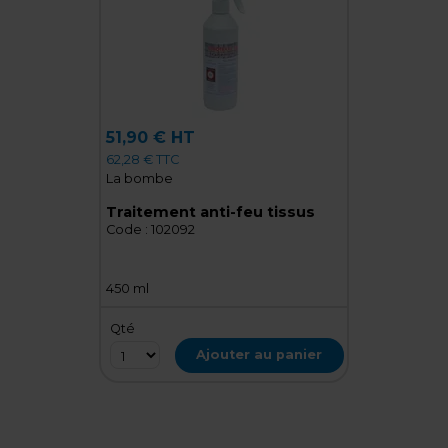
51,90 € HT
62,28 € TTC
La bombe
Traitement anti-feu tissus
Code :
102092
450 ml
Qté
Ajouter au panier