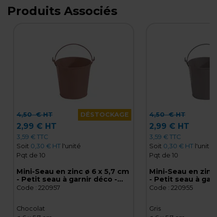
Produits Associés
4,50
€ HT
DÉSTOCKAGE
4,50
€ HT
2,99 € HT
2,99 € HT
3,59 € TTC
3,59 € TTC
Soit
0,30 € HT
l'unité
Soit
0,30 € HT
l'unité
Pqt de 10
Pqt de 10
Mini-Seau en zinc ø 6 x 5,7 cm
Mini-Seau en zinc 
- Petit seau à garnir déco -
- Petit seau à gar
Chocolat - Paquet de 10
Gris - Paquet de 1
Code :
220957
Code :
220955
Chocolat
Gris