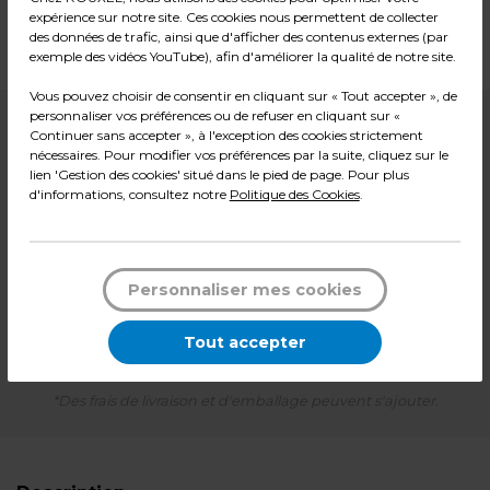
expérience sur notre site. Ces cookies nous permettent de collecter
Dimensions : ø 6 x 5,7 cm
des données de trafic, ainsi que d'afficher des contenus externes (par
Poids : 0,30 kg
exemple des vidéos YouTube), afin d'améliorer la qualité de notre site.
Vous pouvez choisir de consentir en cliquant sur « Tout accepter », de
personnaliser vos préférences ou de refuser en cliquant sur «
4,50
€ HT
Continuer sans accepter », à l'exception des cookies strictement
2,99
€ HT
nécessaires. Pour modifier vos préférences par la suite, cliquez sur le
lien 'Gestion des cookies' situé dans le pied de page. Pour plus
Soit
0,30 € HT
l'unité
d'informations, consultez notre
Politique des Cookies
.
3,59
€ TTC*
Pqt de 10
-
+
Quantité
Personnaliser mes cookies
Tout accepter
Ajouter au panier
*Des frais de livraison et d'emballage peuvent s'ajouter.