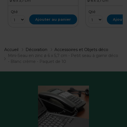
ø 6 x 5,7 cm
ø 6 x 5,7 cm
Qté
Qté
Ajouter au panier
Ajoute
Accueil
Décoration
Accessoires et Objets déco
Mini-Seau en zinc ø 6 x 5,7 cm - Petit seau à garnir déco
- Blanc crème - Paquet de 10