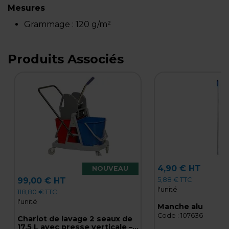
Mesures
Grammage :
120 g/m²
Produits Associés
4,90 € HT
NOUVEAU
5,88 € TTC
99,00 € HT
l'unité
118,80 € TTC
l'unité
Manche alu
Code :
107636
Chariot de lavage 2 seaux de
17,5 L avec presse verticale –