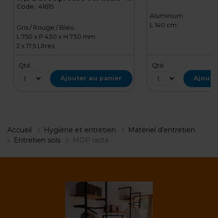
Chariot de ménage
Code :
41615
Aluminium
L 140 cm
Gris / Rouge / Bleu
L 750 x P 430 x H 730 mm
2 x 17,5 Litres
Qté
Qté
Ajouter au panier
Ajoute
Accueil
Hygiène et entretien
Matériel d'entretien
Entretien sols
MOP rasta