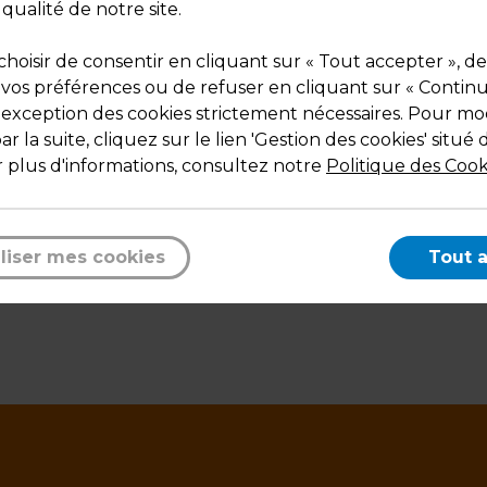
 qualité de notre site.
hoisir de consentir en cliquant sur « Tout accepter », de
 vos préférences ou de refuser en cliquant sur « Contin
l'exception des cookies strictement nécessaires. Pour mod
r la suite, cliquez sur le lien 'Gestion des cookies' situé 
 plus d'informations, consultez notre
Politique des Cook
Description
1 face abrasive verte pour récurer.
liser mes cookies
Tout 
1 face végétale souple et absorbante.