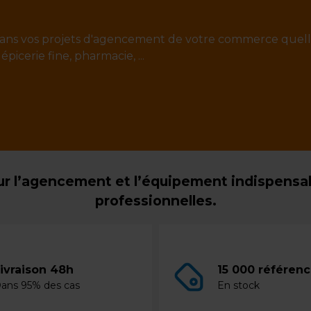
ans vos projets d'agencement de votre commerce quell
 épicerie fine, pharmacie, ...
r l’agencement et l’équipement indispensabl
professionnelles.
ivraison 48h
15 000 référen
ans 95% des cas
En stock