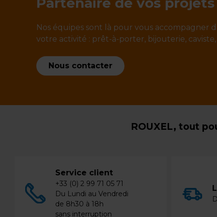
Partenaire de vos projets
Nos équipes sont là pour vous accompagner d
votre activité : prêt-à-porter, bijouterie, caviste,
Nous contacter
ROUXEL, tout pou
Service client
+33 (0) 2 99 71 05 71
L
Du Lundi au Vendredi
D
de 8h30 à 18h
sans interruption