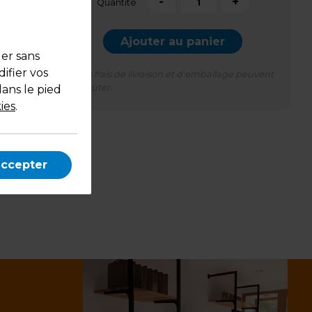
-
+
Quantité
Ajouter au panier
uer sans
ifier vos
*Des frais de livraison et d'emballage peuvent
s'ajouter.
dans le pied
ies
.
accepter