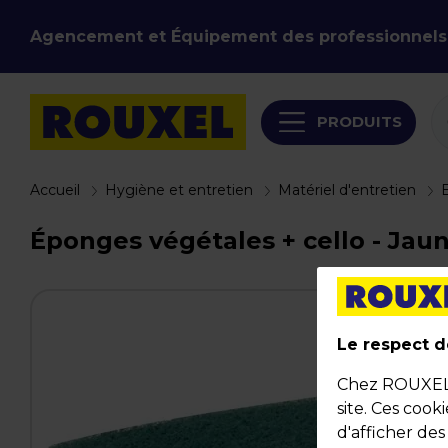
Agencement et Équipement des professionnels
PRODUITS
Accueil
Hygiène et entretien
Matériel d'entretien
Éponges végétales + cello - Jaune 
Le respect de
Chez ROUXEL, 
site. Ces cook
d'afficher de