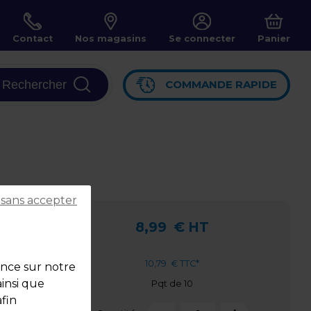
Contact
Nos magasins
Se connecter
Panier
Rechercher
COMMANDE RAPIDE
 sans accepter
8,99
€ HT
10,79
€ TTC*
ence sur notre
ainsi que
Pqt de 10
fin