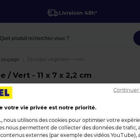
Livraison 48h*
Quel produit recherchez-vous ?
Essuyage
Éponges végétales + cello
/ Vert - 11 x 7 x 2,2 cm
Continuer
Éponges végétales + cello
Code :
12701
 votre vie privée est notre priorité.
Couleur : Jaune / Vert
nous utilisons des cookies pour optimiser votre expéri
Dimensions : 11 x 7 x 2,2 cm
ies nous permettent de collecter des données de trafic, 
Poids : 0,16 kg
s contenus externes (par exemple des vidéos YouTube), a