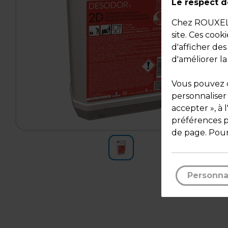
Le respect de
Chez ROUXEL, 
site. Ces cook
d'afficher de
d'améliorer la
Vous pouvez c
personnaliser
accepter », à 
préférences pa
de page. Pour
Personna