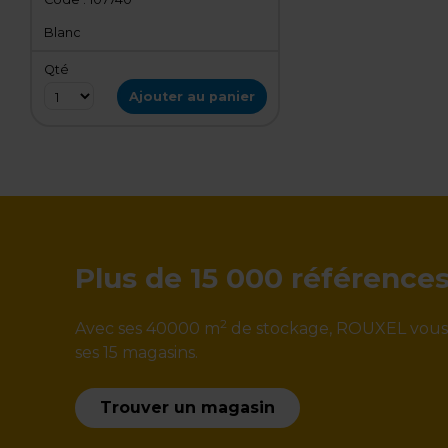
Blanc
Qté
Ajouter au panier
Plus de 15 000 référence
2
Avec ses 40000 m
de stockage, ROUXEL vous ga
ses 15 magasins.
Trouver un magasin