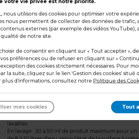
 votre vie privée est notre priorité.
nous utilisons des cookies pour optimiser votre expéri
ies nous permettent de collecter des données de trafic, 
s contenus externes (par exemple des vidéos YouTube), a
 qualité de notre site.
hoisir de consentir en cliquant sur « Tout accepter », de
 vos préférences ou de refuser en cliquant sur « Contin
Description
l'exception des cookies strictement nécessaires. Pour mod
Détergent, désodorisant. Ph neutre. Ne mousse pas. 
r la suite, cliquez sur le lien 'Gestion des cookies' situé 
rinçage. Craint le gel.
 plus d'informations, consultez notre
Politique des Cook
Pour le nettoyage, désodorisation rémanente.
Dans le domaine des collectivités et des sociétés de
nettoyage (magasins, écoles, immeubles, maisons de
liser mes cookies
Tout 
retraite et cliniques, hôtels, restaurants), pour WC, sa
bain, halls, locaux sanitaires, poubelles ou toutes sur
lavables.
En lavage : 30 à 50 ml de produit maximum pour un
de 8 à 10 litres d'eau, selon l'état de la surface à traite