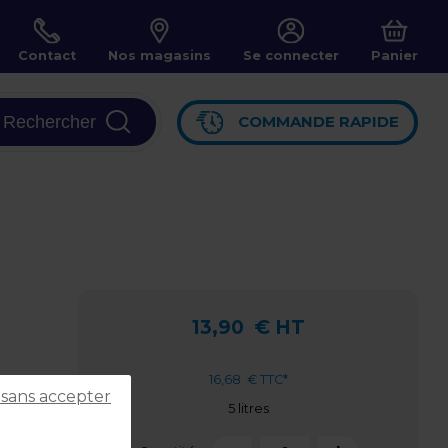
Contact
Nos magasins
Se connecter
Panier
Rechercher
COMMANDE RAPIDE
13,90
€ HT
16,68
€ TTC*
 sans accepter
5 litres