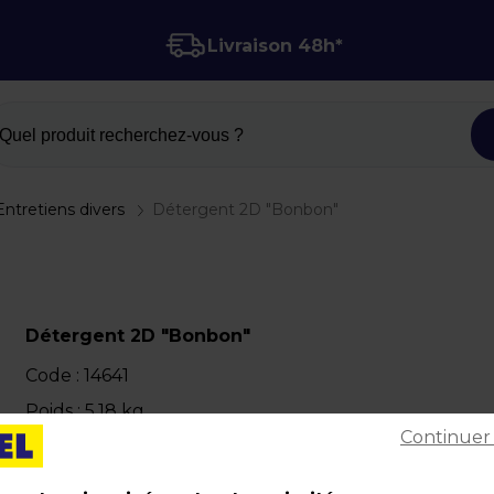
Livraison 48h*
Quel produit recherchez-vous ?
Entretiens divers
Détergent 2D "Bonbon"
Détergent 2D "Bonbon"
Code :
14641
Poids : 5,18 kg
Continuer