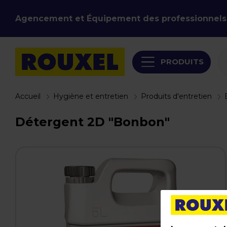
Agencement et Équipement des professionnels
PRODUITS
Accueil
Hygiène et entretien
Produits d'entretien
Détergent 2D "Bonbon"