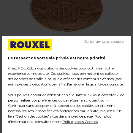
Continuer sans accepter
Le respect de votre vie privée est notre priorité.
Chez ROUXEL, nous utilisons des cookies pour optimiser votre
expérience sur notre site. Ces cookies nous permettent de collecter
Corbeille à pain ronde plastique marron ø 50 x
des données de trafic, ainsi que d'afficher des contenus externes (par
8,5 cm
exemple des vidéos YouTube), afin d'améliorer la qualité de notre site.
Vous pouvez choisir de consentir en cliquant sur « Tout accepter », de
Code :
302161
personnaliser vos préférences ou de refuser en cliquant sur «
Couleur : Marron
Continuer sans accepter », à l'exception des cookies strictement
nécessaires. Pour modifier vos préférences par la suite, cliquez sur le
Matière : Plastique
lien 'Gestion des cookies' situé dans le pied de page. Pour plus
Dimensions : ø 50 x H 8,5 cm
d'informations, consultez notre
Politique des Cookies
.
Poids : 0,75 kg