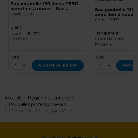
Sac poubelle 130 litres PEBD
avec lien à nouer - Sac
Sac poubelle 130 
poubelle professionnel -
Code :
20071
avec lien à nouer 
Blanc - Rouleau de 20
poubelle professi
Code :
39173
Transparent - Rou
Blanc
L 82 x H 118 cm
Transparent
130 litres
L 82 x H 115 cm
130 litres
Qté
Qté
Ajouter au panier
Ajoute
Accueil
Hygiène et entretien
Poubelles professionnelles
Conteneur 120 litres gris PEHD