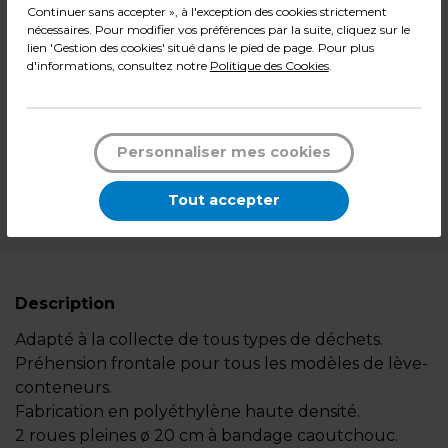
Continuer sans accepter », à l'exception des cookies strictement
nécessaires. Pour modifier vos préférences par la suite, cliquez sur le
79,08
€ TTC*
lien 'Gestion des cookies' situé dans le pied de page. Pour plus
d'informations, consultez notre
Politique des Cookies
.
l'unité
-
+
Quantité
Personnaliser mes cookies
Ajouter au panier
Tout accepter
*Des frais de livraison et d'emballage peuvent s'ajouter.
Description
Adapté à la collecte de tous types de déchets.
Préhension frontale pour tous les modèles de lève-
conteneurs.
Fabrication en polyéthylène haute densité.
2 roues pleines ø 20 cm à bandage caoutchouc.